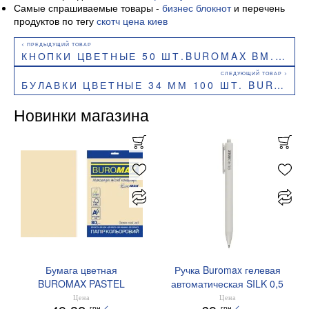
Самые спрашиваемые товары -
бизнес блокнот
и перечень
продуктов по тегу
скотч цена киев
КНОПКИ ЦВЕТНЫЕ 50 ШТ.BUROMAX BM.5106
БУЛАВКИ ЦВЕТНЫЕ 34 ММ 100 ШТ. BUROMAX BM.5251
Новинки магазина
Бумага цветная
Ручка Buromax гелевая
BUROMAX PASTEL
автоматическая SILK 0,5
EUROMAX 20 арк А4 80 г/
мм синие чернила
Цена
Цена
грн
грн