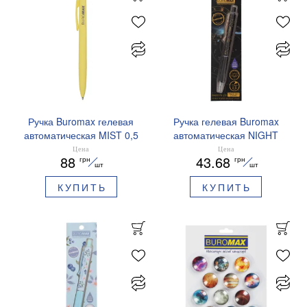
Ручка Buromax гелевая
Ручка гелевая Buromax
автоматическая MIST 0,5
автоматическая NIGHT
мм синие чернила
SKY ZODIAC 0.5 мм
Цена
Цена
88
43.68
грн
грн
BM.83103
ароматизированный грипп
шт
шт
синие чернила BM.8379-
КУПИТЬ
КУПИТЬ
01