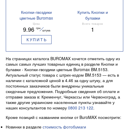
Кнопки-гвоздики
Купить Кнопки и
цветные Buromax
булавки
BM.5153
Количество в упаковке
Цена
Всего товаров
9.96
1
грн
25 шт
штука
КУПИТЬ
На страницах каталога BUROMAX хочется отметить одну из
самых самых лучших товарных единиц в разделе Кнопки и
булавки - Кнопки-гвоздики цветные Buromax BM.5153.
Актуальный статус товара с штрих-кодом BM.5153 — есть в
наличии с каталожной ценой в 4.46 за одну штуку, а для
постоянных заказчиков были внедрены уникальные
скидочные предложения. Подробные сведения об оплате и
отправке заказа в: Кременчуг, Черкассы или Червоноград, а
также другие украинские населенные пункты узнавайте у
наших консультантов по номеру
0800 213 122
.
Кроме позиций с названием кнопки от BuroMAX посмотрите:
Новинки в разделе
стоимость фотобумаги