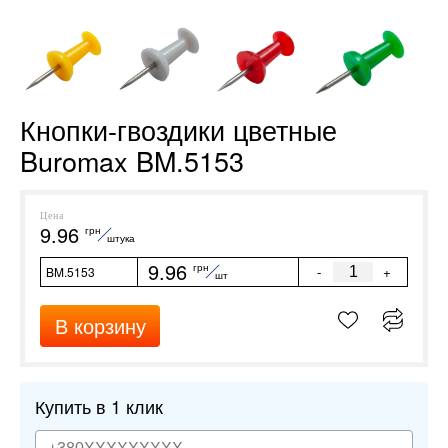
Кнопки-гвоздики цветные
Buromax BM.5153
Цена
9.96
грн
штука
9.96
грн
-
+
BM.5153
шт
В корзину
Купить в 1 клик