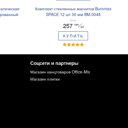
матическая
Комплект стеклянных магнитов Buromax
ированный
SPACE 12 шт 30 мм BM.0048
ре BM.8379-
Цена
257
грн
шт
КУПИТЬ
Соцсети и партнеры
Магазин канцтоваров Office-Mix
Магазин плитки