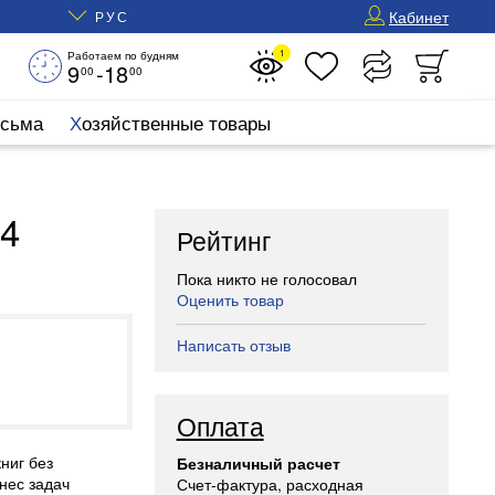
Кабинет
РУС
1
Работаем по будням
9
-18
00
00
исьма
Хозяйственные товары
А4
Рейтинг
Пока никто не голосовал
Оценить товар
Написать отзыв
Оплата
ниг без
Безналичный расчет
нес задач
Счет-фактура, расходная