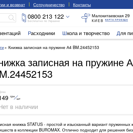
ии и возврат
Сотрудничество
Контакты
0800 213 122
Малокитаевская 29
КИЕВ
КАРТА ПРОЕЗДА
Бесплатно по Украине
езентаций
Расходники
Школа и творчество
Для п
ги
Книжка записная на пружине А4 BM.24452153
нижка записная на пружине 
M.24452153
Цена
149
грн
шт
Нет в наличии
исная книжка STATUS - простой и изысканный вариант пружинных к
ишеств в коллекции BUROMAX. Отлично подходит для решения биз