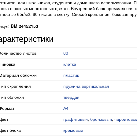
отников, для школьников, студентов и домашнего использования. 
ожка в разных монотонных цветах. Внутренний блок-премиальная 
тностью 65г/м2. 80 листов в клетку. Способ крепления- боковая пр
икул:
BM.24452153
арактеристики
Количество листов
80
Линовка
клетка
Материал обложки
пластик
Тип скрепления
пружина вертикальная
Тип обложки
твердая
Формат
А4
Цвет
графитовый
,
бронзовый
,
чароитовы
Цвет блока
кремовый