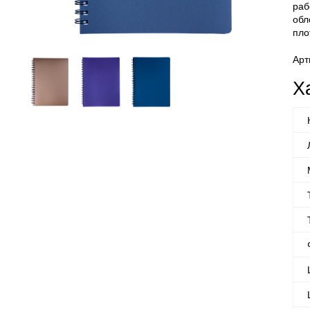
раб
обл
пло
Арт
Х