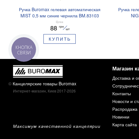
Ручка Buromax гелевая автоматическая
Ручка гел
MIST 0,5 мм синие чернила BM.83103
NIG
ароматизи
Цена
88
грн
шт
КУПИТЬ
КНОПКА
СВЯЗИ
Магазин к
Доставка и о
©
Канцелярские товары Buromax
Сотрудничес
Интернет-магазин, Киев 2017-2026
Контакты
Новости и ст
Распродажа
Новинки
Карта сайта
Максимум качественной канцелярии