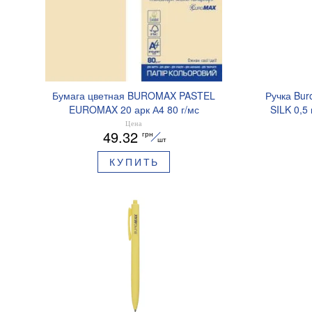
Бумага цветная BUROMAX PASTEL
Ручка Bur
EUROMAX 20 арк А4 80 г/мс
SILK 0,5
BM.2721220E-08
Цена
49.32
грн
шт
КУПИТЬ