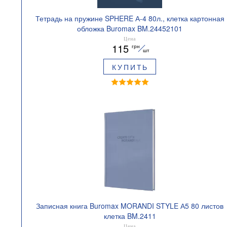
Тетрадь на пружине SPHERE А-4 80л., клетка картонная
обложка Buromax BM.24452101
Цена
115
грн
шт
КУПИТЬ
Записная книга Buromax MORANDI STYLE А5 80 листов
клетка BM.2411
Цена