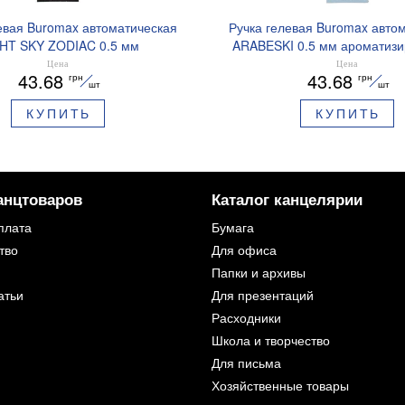
евая Buromax автоматическая
Ручка гелевая Buromax авто
HT SKY ZODIAC 0.5 мм
ARABESKI 0.5 мм ароматиз
рованный грипп синие чернила
грипп синие чернила в блисте
Цена
Цена
43.68
43.68
грн
грн
BM.8379-01
02
шт
шт
КУПИТЬ
КУПИТЬ
анцтоваров
Каталог канцелярии
плата
Бумага
тво
Для офиса
Папки и архивы
атьи
Для презентаций
Расходники
Школа и творчество
Для письма
Хозяйственные товары