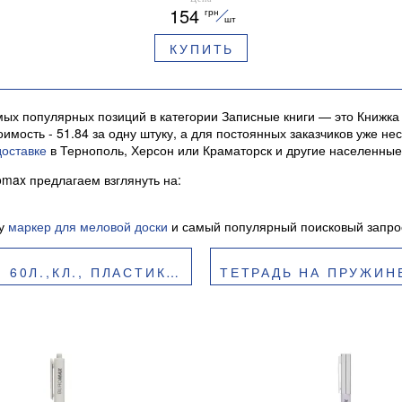
154
грн
шт
КУПИТЬ
ых популярных позиций в категории Записные книги — это Книжка 
имость - 51.84 за одну штуку, а для постоянных заказчиков уже 
доставке
в Тернополь, Херсон или Краматорск и другие населенные
omax предлагаем взглянуть на:
су
маркер для меловой доски
и самый популярный поисковый запрос
.ОБЛ.,BUROMAX BM.24554154
ТЕТРАДЬ НА ПРУЖИНЕ SPHERE А-