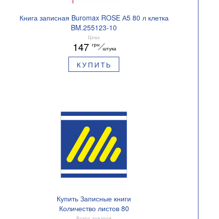
Книга записная Buromax ROSE А5 80 л клетка
BM.255123-10
Цена
147
грн
штука
КУПИТЬ
Купить Записные книги
Количество листов 80
Всего товаров