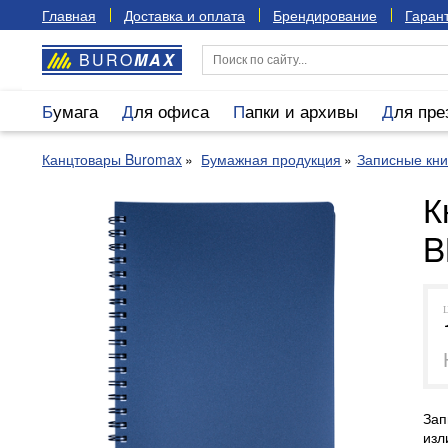
Главная
Доставка и оплата
Брендирование
Гарант
BURO
MAX
Бумага
Для офиса
Папки и архивы
Для пр
Канцтовары Buromax
Бумажная продукция
Записные кни
К
B
Зап
изл