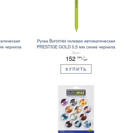
матическая
Ручка Buromax гелевая автоматическая
ие чернила
PRESTIGE GOLD 0,5 мм синие чернила
BM.83101
Цена
152
грн
шт
КУПИТЬ