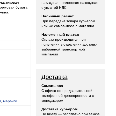
Пластиковая
накладная, налоговая накладная
кремовая бумага
с уплатой НДС
ужина.
Наличный расчет
При передаче товара курьером
или же самовывозе с магазина
Наложенный платеж
Оплата производится при
получении в отделении доставки
выбранной транспортной
компании
Доставка
Самовывоз
С офиса по предварительной
телефонной договоренности с
менеджером
й
,
марэнго
Доставка курьером
По Киеву — бесплатно при заказе