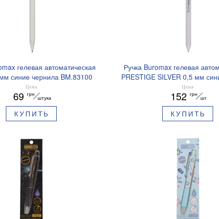
omax гелевая автоматическая
Ручка Buromax гелевая авто
 мм синие чернила BM.83100
PRESTIGE SILVER 0,5 мм син
BM.83102
Цена
Цена
69
152
грн
грн
штука
шт
КУПИТЬ
КУПИТЬ