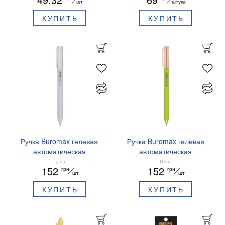
мс BM.2721220E-08
BM.83100
шт
штука
КУПИТЬ
КУПИТЬ
Ручка Buromax гелевая
Ручка Buromax гелевая
автоматическая
автоматическая
PRESTIGE SILVER 0,5 мм
PRESTIGE GOLD 0,5 мм
Цена
Цена
152
152
грн
грн
синие чернила BM.83102
синие чернила BM.83101
шт
шт
КУПИТЬ
КУПИТЬ