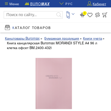
Меню
BURO
MAX
Кабинет
РУС
1
КАТАЛОГ ТОВАРОВ
Канцтовары Buromax
Бумажная продукция
Книги учета
Книга канцелярская Buromax MORANDI STYLE А4 96 л
клетка офсет BM.2400-432i