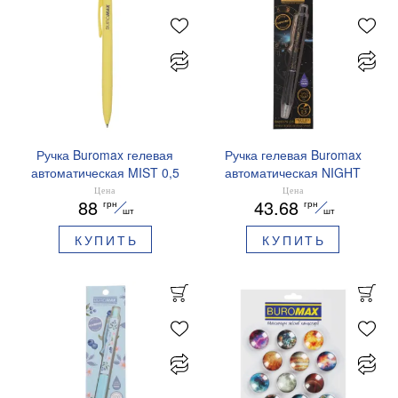
Ручка Buromax гелевая
Ручка гелевая Buromax
автоматическая MIST 0,5
автоматическая NIGHT
мм синие чернила
SKY ZODIAC 0.5 мм
Цена
Цена
88
43.68
грн
грн
BM.83103
ароматизированный грипп
шт
шт
синие чернила BM.8379-
КУПИТЬ
КУПИТЬ
01