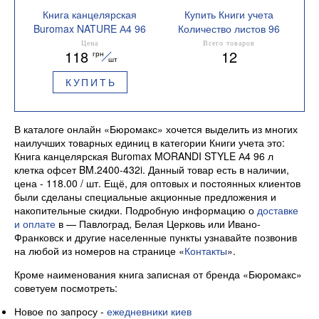
Книга канцелярская
Купить Книги учета
Buromax NATURE А4 96
Количество листов 96
л клетка офсет твердая
Цена
Всего товаров
118
12
грн
лам обложка ассорти
шт
BM.2400i
КУПИТЬ
В каталоге онлайн «Бюромакс» хочется выделить из многих
наилучших товарных единиц в категории Книги учета это:
Книга канцелярская Buromax MORANDI STYLE А4 96 л
клетка офсет BM.2400-432i. Данный товар есть в наличии,
цена - 118.00 / шт. Ещё, для оптовых и постоянных клиентов
были сделаны специальные акционные предложения и
накопительные скидки. Подробную информацию о
доставке
и оплате
в — Павлоград, Белая Церковь или Ивано-
Франковск и другие населенные пункты узнавайте позвонив
на любой из номеров на странице «
Контакты
».
Кроме наименования книга записная от бренда «Бюромакс»
советуем посмотреть:
Новое по запросу -
ежедневники киев