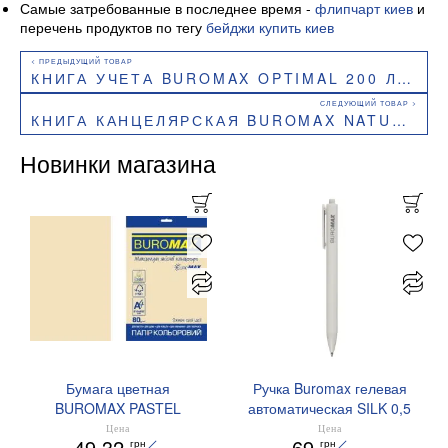
Самые затребованные в последнее время -
флипчарт киев
и
перечень продуктов по тегу
бейджи купить киев
КНИГА УЧЕТА BUROMAX OPTIMAL 200 ЛИСТОВ ЯЧЕЙКА А4 BM.24419104
КНИГА КАНЦЕЛЯРСКАЯ BUROMAX NATURE А4 96 Л КЛЕТКА ОФСЕТ ТВЕРДАЯ ЛАМ ОБЛОЖКА АССОРТИ BM.2400I
Новинки магазина
Бумага цветная
Ручка Buromax гелевая
BUROMAX PASTEL
автоматическая SILK 0,5
EUROMAX 20 арк А4 80 г/
мм синие чернила
Цена
Цена
49.32
69
грн
грн