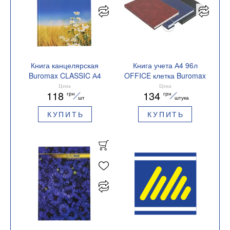
Книга канцелярская
Книга учета А4 96л
Buromax CLASSIC А4
OFFICE клетка Buromax
96 л линия офсет
BM.2402
Цена
Цена
118
134
грн
грн
твердая лам обложка
шт
штука
синяя BM.2401i
КУПИТЬ
КУПИТЬ