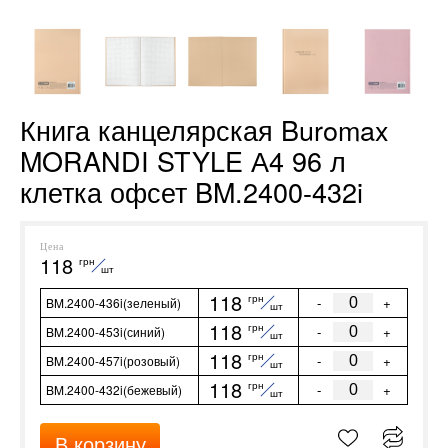
Книга канцелярская Buromax
MORANDI STYLE А4 96 л
клетка офсет BM.2400-432i
Цена
118
грн
шт
118
грн
-
+
BM.2400-436i(зеленый)
шт
118
грн
-
+
BM.2400-453i(синий)
шт
118
грн
-
+
BM.2400-457i(розовый)
шт
118
грн
-
+
BM.2400-432i(бежевый)
шт
В корзину