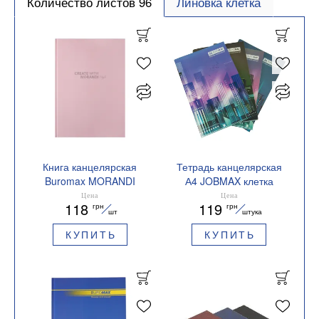
Количество листов 96
Линовка клетка
Книга канцелярская
Тетрадь канцелярская
Buromax MORANDI
А4 JOBMAX клетка
STYLE А4 96 л клетка
Buromax BM.2428
Цена
Цена
118
119
грн
грн
офсет BM.2400-432i
шт
штука
КУПИТЬ
КУПИТЬ