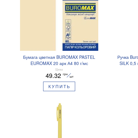
Бумага цветная BUROMAX PASTEL
Ручка Bur
EUROMAX 20 арк А4 80 г/мс
SILK 0,5
BM.2721220E-08
Цена
49.32
грн
шт
КУПИТЬ