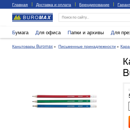
Главная
Доставка и оплата
Брендирование
Гарант
BURO
MAX
Бумага
Для офиса
Папки и архивы
Для пр
Канцтовары Buromax
Письменные принадлежности
Кар
К
B