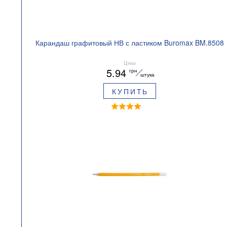
Карандаш графитовый НВ с ластиком Buromax BM.8508
Цена
5.94
грн
штука
КУПИТЬ