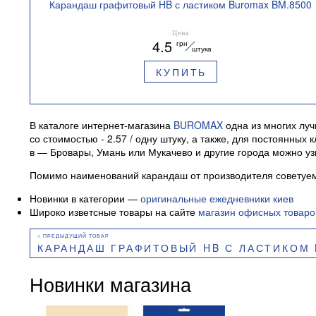
Карандаш графитовый HB с ластиком Buromax BM.8500
Цена
4.5
грн
штука
КУПИТЬ
В каталоге интернет-магазина
BUROMAX
одна из многих луч
со стоимостью - 2.57 / одну штуку, а также, для постоянн
в — Бровары, Умань или Мукачево и другие города можно у
Помимо наименований карандаш от производителя советуем
Новинки в категории —
оригинальные ежедневники киев
Широко изветсные товары на сайте
магазин офисных товаро
КАРАНДАШ ГРАФИТОВЫЙ HB С ЛАСТИКОМ 
Новинки магазина