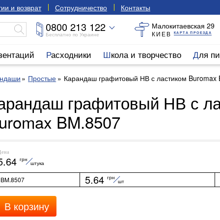
ии и возврат
Сотрудничество
Контакты
0800 213 122
Малокитаевская 29
КИЕВ
КАРТА ПРОЕЗДА
Бесплатно по Украине
езентаций
Расходники
Школа и творчество
Для п
андаши
Простые
Карандаш графитовый НВ с ластиком Buromax
арандаш графитовый НВ с л
uromax BM.8507
Цена
5.64
грн
штука
5.64
грн
BM.8507
шт
В корзину