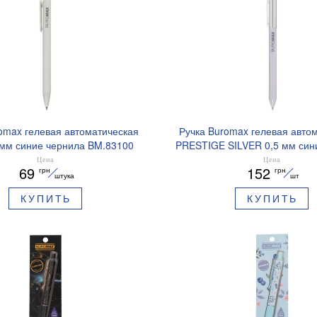
omax гелевая автоматическая
Ручка Buromax гелевая авто
 мм синие чернила BM.83100
PRESTIGE SILVER 0,5 мм син
BM.83102
Цена
Цена
69
152
грн
грн
штука
шт
КУПИТЬ
КУПИТЬ