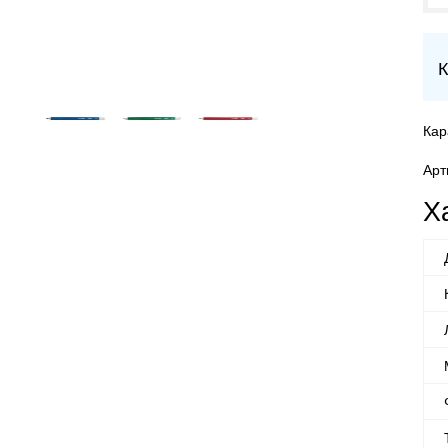
К
Кар
Арт
Х