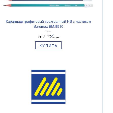
Карандаш графитовый трехгранный НВ с ластиком
Buromax BM.8510
Цена
5.7
грн
штука
КУПИТЬ