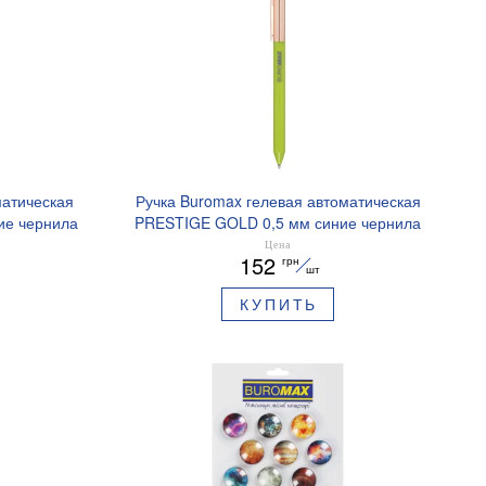
матическая
Ручка Buromax гелевая автоматическая
ие чернила
PRESTIGE GOLD 0,5 мм синие чернила
BM.83101
Цена
152
грн
шт
КУПИТЬ