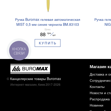
Ручка Buromax гелевая автоматическая
Ручка гел
MIST 0,5 мм синие чернила BM.83103
NIG
ароматизи
Цена
88
грн
шт
КУПИТЬ
КНОПКА
СВЯЗИ
Магазин к
Доставка и о
©
Канцелярские товары Buromax
Сотрудничес
Интернет-магазин, Киев 2017-2026
Контакты
Новости и ст
Распродажа
Новинки