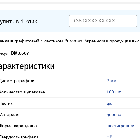
упить в 1 клик
андаш графитовый с ластиком Buromax. Украинская продукция высо
икул:
BM.8507
арактеристики
Диаметр грифеля
2 мм
Количество в упаковке
100 шт.
Ластик
да
Материал
дерево
Форма карандаша
шестигранная
Твердость грифеля
HB