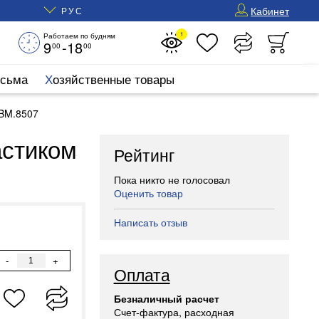
Кабинет
РУС
1
Работаем по будням
9
-18
00
00
исьма
Хозяйственные товары
 BM.8507
астиком
Рейтинг
Пока никто не голосовал
Оценить товар
Написать отзыв
-
+
Оплата
Безналичный расчет
Счет-фактура, расходная