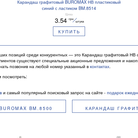
Карандаш графитовый BUROMAX НВ пластиковый
синий с ластиком BM.8514
Цена
3.54
грн
штука
КУПИТЬ
ших позиций среди конкурентных — это Карандаш графитовый НВ с
ых клиентов существуют специальные акционные предложения и нак
знать позвонив на любой номер указанный в
контактах
.
 посмотреть:
в
и самый популярный поисковый запрос на сайте -
подарок ежедн
BUROMAX BM.8500
КАРАНДАШ ГРАФИ