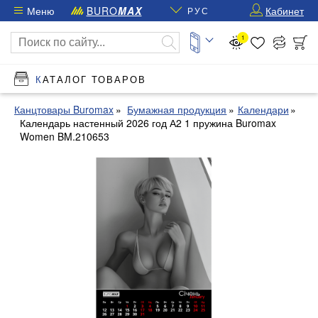
Меню
BURO
MAX
Кабинет
РУС
1
КАТАЛОГ ТОВАРОВ
Канцтовары Buromax
Бумажная продукция
Календари
Календарь настенный 2026 год А2 1 пружина Buromax
Women BM.210653