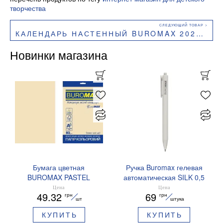
творчества
КАЛЕНДАРЬ НАСТЕННЫЙ BUROMAX 2027Г А2 1 ПРУЖИНА TROPIC BM.210655
Новинки магазина
Бумага цветная
Ручка Buromax гелевая
BUROMAX PASTEL
автоматическая SILK 0,5
EUROMAX 20 арк А4 80 г/
мм синие чернила
Цена
Цена
49.32
69
грн
грн
мс BM.2721220E-08
BM.83100
шт
штука
КУПИТЬ
КУПИТЬ