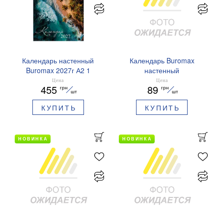
Календарь настенный
Календарь Buromax
Buromax 2027г А2 1
настенный
пружина Tropic BM.210655
опрокидывающийся на
Цена
Цена
455
89
грн
грн
2027 г Собаки 33х48 см
шт
шт
BM.210302
КУПИТЬ
КУПИТЬ
НОВИНКА
НОВИНКА