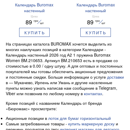
Календарь Buromax
Календарь Buromax
настенный
настенный
опрокидывающийся на
опрокидывающийся на
Цена
Цена
89
89
грн
грн
2027 г Год козы 33х48 см
2027 г Времена года
шт
шт
BM.210300
33х48 см BM.210303
КУПИТЬ
КУПИТЬ
На страницах каталога BUROMAX хочется выделить из
многих наилучших позиций в категории Календари -
Календарь настенный 2026 год А2 1 пружина Buromax
Women BM.210653. Артикул BM.210653 есть в продаже со
стоимостью в 0.00 / одну штуку. А для оптовых и постоянных
покупателей мы готовы обеспечить акционные предложения
и постоянные скидки. Больше информации о услуге
доставки
в — Мукачево, Ирпень или Умань и другие населенные
пункты можно узнать написав нам сообщение в Telegram,
Viber или позвонив по любому номеру в
контактах
.
Кроме позиций с названием Календарь от бренда
«Бюромакс» просмотрите:
Акционные позиции в
лоток для бумаг горизонтальный
Самые затребованные товары -
купить маркерную доску
и
перечень продуктов по тегу
интернет магазин для детского