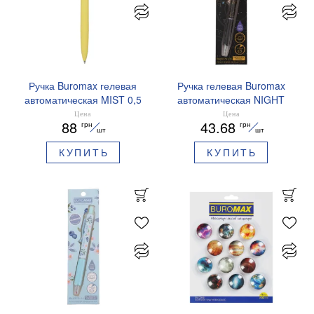
Ручка Buromax гелевая
Ручка гелевая Buromax
автоматическая MIST 0,5
автоматическая NIGHT
мм синие чернила
SKY ZODIAC 0.5 мм
Цена
Цена
88
43.68
грн
грн
BM.83103
ароматизированный грипп
шт
шт
синие чернила BM.8379-
КУПИТЬ
КУПИТЬ
01