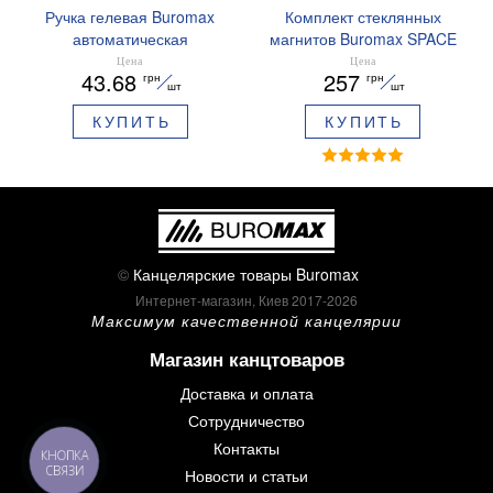
Ручка гелевая Buromax
Комплект стеклянных
автоматическая
магнитов Buromax SPACE
ARABESKI 0.5 мм
12 шт 30 мм BM.0048
Цена
Цена
43.68
257
грн
грн
ароматизированный грипп
шт
шт
синие чернила в блистере
КУПИТЬ
КУПИТЬ
BM.8379-02
©
Канцелярские товары Buromax
Интернет-магазин, Киев 2017-2026
Максимум качественной канцелярии
Магазин канцтоваров
Доставка и оплата
Сотрудничество
Контакты
КНОПКА
СВЯЗИ
Новости и статьи