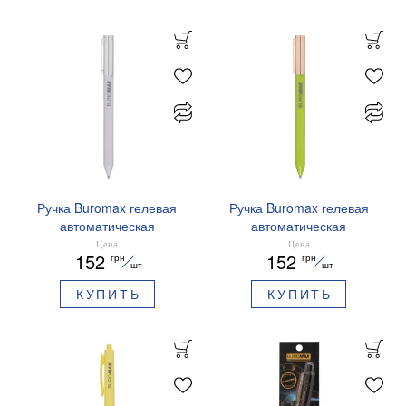
Ручка Buromax гелевая
Ручка Buromax гелевая
автоматическая
автоматическая
PRESTIGE SILVER 0,5 мм
PRESTIGE GOLD 0,5 мм
Цена
Цена
152
152
грн
грн
синие чернила BM.83102
синие чернила BM.83101
шт
шт
КУПИТЬ
КУПИТЬ