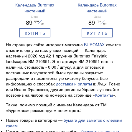
Календарь Buromax
Календарь Buromax
настенный
настенный
опрокидывающийся на
опрокидывающийся на
Цена
Цена
89
89
грн
грн
2027 г Кошки 33х48 см
2027 г Сказочные пейзажи
шт
шт
BM.210301
33х48 см BM.210304
КУПИТЬ
КУПИТЬ
На страницах сайта интернет-магазина
BUROMAX
хочется
отметить одну из наилучших позиций — Календарь
настенный 2026 год А2 1 пружина Buromax Fairytale
landscapes BM.210651. Этот артикул BM.210651 есть в
наличии, стоимость - 0.00 / штуку, а для оптовых и
постоянных покупателей были сделаны закрытые
распродажи и накопительную систему бонусов. Всю
информацию о способах
доставки и оплаты
в: Луцк, Ровно
или Ивано-Франковск, другие регионы Украины узнавайте
позвонив на любой из номеров на странице «
Контакты
».
Также, помимо позиций с именем Календарь от ТМ
«Буромакс» рекомендуем посмотреть:
Новые товары в категории —
бумага для заметок с клейким
краем
Самые популярные товары на сайте -
блокноты записные