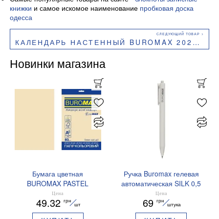
книжки
и самое искомое наименование
пробковая доска
одесса
КАЛЕНДАРЬ НАСТЕННЫЙ BUROMAX 2027Г А2 1 ПРУЖИНА TROPIC BM.210655
Новинки магазина
Бумага цветная
Ручка Buromax гелевая
BUROMAX PASTEL
автоматическая SILK 0,5
EUROMAX 20 арк А4 80 г/
мм синие чернила
Цена
Цена
49.32
69
грн
грн
мс BM.2721220E-08
BM.83100
шт
штука