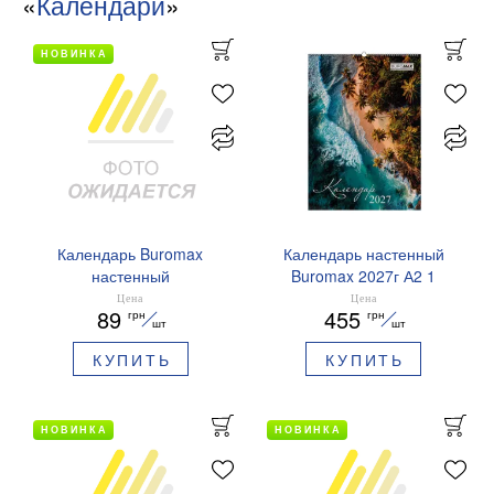
«
Календари
»
НОВИНКА
Календарь Buromax
Календарь настенный
настенный
Buromax 2027г А2 1
опрокидывающийся на
пружина Tropic BM.210655
Цена
Цена
89
455
грн
грн
2027 г Год козы 33х48 см
шт
шт
BM.210300
КУПИТЬ
КУПИТЬ
НОВИНКА
НОВИНКА