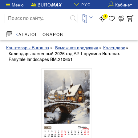
Меню
BURO
MAX
Кабинет
РУС
1
КАТАЛОГ ТОВАРОВ
Канцтовары Buromax
Бумажная продукция
Календари
Календарь настенный 2026 год А2 1 пружина Buromax
Fairytale landscapes BM.210651