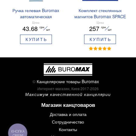
Ручка гелевая Buromax
Комплект стеклянных
автоматическая
магнитов Buromax SPACE
ARABESKI 0.5 мм
12 шт 30 мм BM.0048
Цена
Цена
43.68
257
грн
грн
ароматизированный грипп
шт
шт
синие чернила в блистере
КУПИТЬ
КУПИТЬ
BM.8379-02
©
Канцелярские товары Buromax
Интернет-магазин, Киев 2017-2026
Максимум качественной канцелярии
Магазин канцтоваров
Доставка и оплата
Сотрудничество
Контакты
КНОПКА
СВЯЗИ