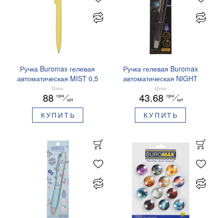
Ручка Buromax гелевая
Ручка гелевая Buromax
автоматическая MIST 0,5
автоматическая NIGHT
мм синие чернила
SKY ZODIAC 0.5 мм
Цена
Цена
88
43.68
грн
грн
BM.83103
ароматизированный грипп
шт
шт
синие чернила BM.8379-
КУПИТЬ
КУПИТЬ
01