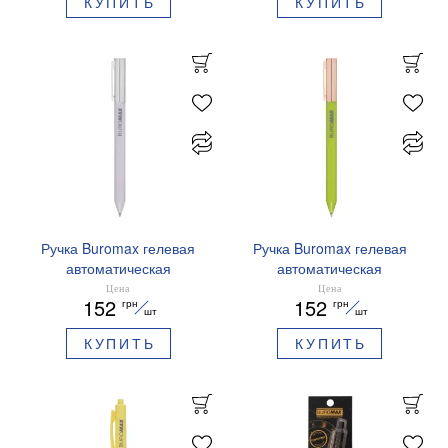
КУПИТЬ
КУПИТЬ
Ручка Buromax гелевая
Ручка Buromax гелевая
автоматическая
автоматическая
PRESTIGE SILVER 0,5 мм
PRESTIGE GOLD 0,5 мм
Цена
Цена
152
152
грн
грн
синие чернила BM.83102
синие чернила BM.83101
шт
шт
КУПИТЬ
КУПИТЬ