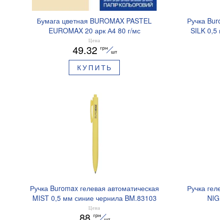
Бумага цветная BUROMAX PASTEL
Ручка Bur
EUROMAX 20 арк А4 80 г/мс
SILK 0,5
BM.2721220E-08
Цена
49.32
грн
шт
КУПИТЬ
Ручка Buromax гелевая автоматическая
Ручка гел
MIST 0,5 мм синие чернила BM.83103
NIG
ароматизи
Цена
88
грн
шт