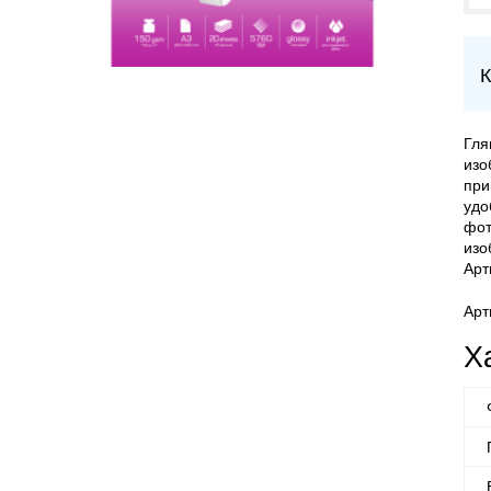
К
Гля
изо
при
удо
фот
изо
Арт
Арт
Х