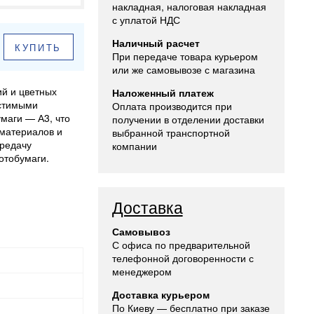
накладная, налоговая накладная
с уплатой НДС
Наличный расчет
КУПИТЬ
При передаче товара курьером
или же самовывозе с магазина
й и цветных
Наложенный платеж
естимыми
Оплата производится при
умаги — А3, что
получении в отделении доставки
материалов и
выбранной транспортной
ередачу
компании
отобумаги.
Доставка
Самовывоз
С офиса по предварительной
телефонной договоренности с
менеджером
Доставка курьером
По Киеву — бесплатно при заказе