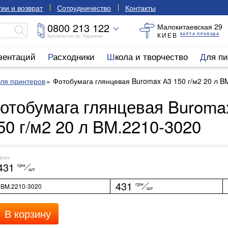
ии и возврат
Сотрудничество
Контакты
0800 213 122
Малокитаевская 29
КИЕВ
КАРТА ПРОЕЗДА
Бесплатно по Украине
езентаций
Расходники
Школа и творчество
Для п
ля принтеров
Фотобумага глянцевая Buromax А3 150 г/м2 20 л B
отобумага глянцевая Buroma
50 г/м2 20 л BM.2210-3020
Цена
431
грн
шт
431
грн
BM.2210-3020
шт
В корзину