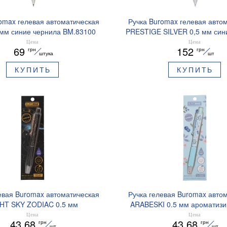
omax гелевая автоматическая
Ручка Buromax гелевая авто
 мм синие чернила BM.83100
PRESTIGE SILVER 0,5 мм син
BM.83102
Цена
Цена
69
152
грн
грн
штука
шт
КУПИТЬ
КУПИТЬ
евая Buromax автоматическая
Ручка гелевая Buromax авто
HT SKY ZODIAC 0.5 мм
ARABESKI 0.5 мм ароматиз
рованный грипп синие чернила
грипп синие чернила в блисте
Цена
Цена
43.68
43.68
грн
грн
BM.8379-01
02
шт
шт