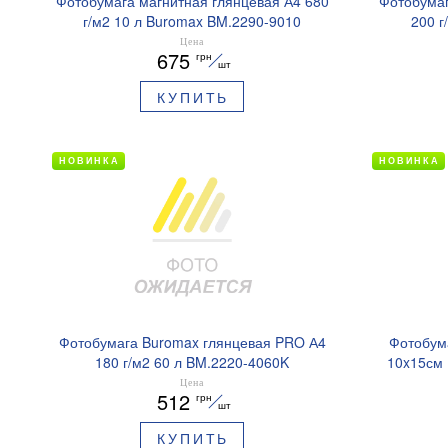
Фотобумага магнитная глянцевая А4 680
Фотобумаг
г/м2 10 л Buromax BM.2290-9010
200 г
Цена
675
грн
шт
КУПИТЬ
НОВИНКА
НОВИНКА
Фотобумага Buromax глянцевая PRO А4
Фотобум
180 г/м2 60 л BM.2220-4060K
10x15см 
Цена
512
грн
шт
КУПИТЬ