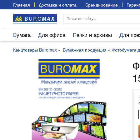
Главная
Доставка и оплата
Брендирование
Гарант
BURO
MAX
Бумага
Для офиса
Папки и архивы
Для пр
Канцтовары Buromax
Бумажная продукция
Фотобумага д
Ф
1