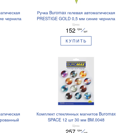
матическая
Ручка Buromax гелевая автоматическая
ие чернила
PRESTIGE GOLD 0,5 мм синие чернила
BM.83101
Цена
152
грн
шт
КУПИТЬ
матическая
Комплект стеклянных магнитов Buromax
ированный
SPACE 12 шт 30 мм BM.0048
ре BM.8379-
Цена
257
грн
шт