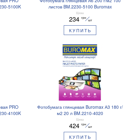
евая PRO
Фотобумага глянцевая А6 200 г/м2 100
2230-5100K
листов BM.2230-5100 Buromax
Цена
234
грн
шт
КУПИТЬ
евая PRO
Фотобумага глянцевая Buromax А3 180 г/
2230-4100K
м2 20 л BM.2210-4020
Цена
424
грн
шт
КУПИТЬ