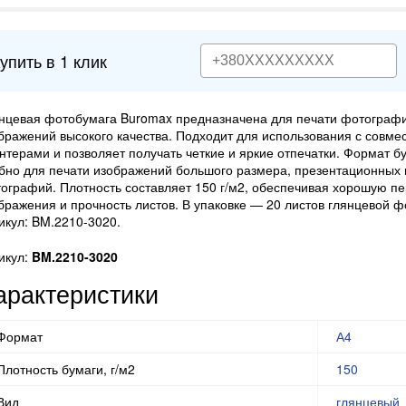
упить в 1 клик
нцевая фотобумага Buromax предназначена для печати фотографи
бражений высокого качества. Подходит для использования с совм
нтерами и позволяет получать четкие и яркие отпечатки. Формат б
бно для печати изображений большого размера, презентационных 
ографий. Плотность составляет 150 г/м2, обеспечивая хорошую п
бражения и прочность листов. В упаковке — 20 листов глянцевой ф
икул: BM.2210-3020.
икул:
BM.2210-3020
арактеристики
Формат
А4
Плотность бумаги, г/м2
150
Вид
глянцевый