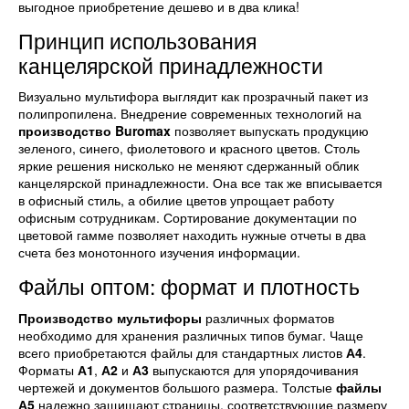
выгодное приобретение дешево и в два клика!
Принцип использования
канцелярской принадлежности
Визуально мультифора выглядит как прозрачный пакет из
полипропилена. Внедрение современных технологий на
производство Buromax
позволяет выпускать продукцию
зеленого, синего, фиолетового и красного цветов. Столь
яркие решения нисколько не меняют сдержанный облик
канцелярской принадлежности. Она все так же вписывается
в офисный стиль, а обилие цветов упрощает работу
офисным сотрудникам. Сортирование документации по
цветовой гамме позволяет находить нужные отчеты в два
счета без монотонного изучения информации.
Файлы оптом: формат и плотность
Производство мультифоры
различных форматов
необходимо для хранения различных типов бумаг. Чаще
всего приобретаются файлы для стандартных листов
А4
.
Форматы
А1
,
А2
и
А3
выпускаются для упорядочивания
чертежей и документов большого размера. Толстые
файлы
А5
надежно защищают страницы, соответствующие размеру