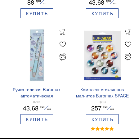
88
43.68
грн
грн
BM.83103
ароматизированный грипп
шт
шт
синие чернила BM.8379-
КУПИТЬ
КУПИТЬ
01
Ручка гелевая Buromax
Комплект стеклянных
автоматическая
магнитов Buromax SPACE
ARABESKI 0.5 мм
12 шт 30 мм BM.0048
Цена
Цена
43.68
257
грн
грн
ароматизированный грипп
шт
шт
синие чернила в блистере
КУПИТЬ
КУПИТЬ
BM.8379-02