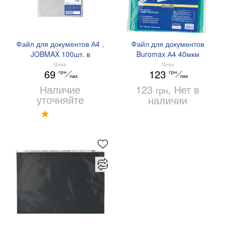
Файл для документов А4 ,
Файл для документов
JOBMAX 100шт. в
Buromax А4 40мкм
упаковке BUROMAX
Professional 100
Цена
Цена
69
123
грн
грн
BM.3804
шт.BM.3810-04
пак
пак
Наличие
123
, Нет в
грн
уточняйте
наличии