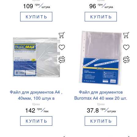
109
96
грн
грн
штука
штука
КУПИТЬ
КУПИТЬ
Файл для документов А4 ,
Файл для документов
40мкм, 100 штук в
Buromax А4 40 мкм 20 шт.
упаковке BUROMAX
BM.3806
Цена
Цена
142
37.8
грн
грн
BM.3805-y
пак
штука
КУПИТЬ
КУПИТЬ