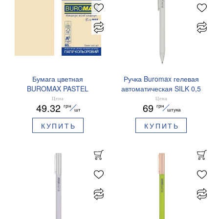
Бумага цветная
Ручка Buromax гелевая
BUROMAX PASTEL
автоматическая SILK 0,5
EUROMAX 20 арк А4 80 г/
мм синие чернила
Цена
Цена
49.32
69
грн
грн
мс BM.2721220E-08
BM.83100
шт
штука
КУПИТЬ
КУПИТЬ