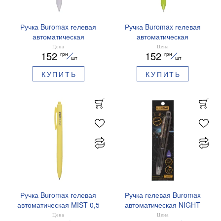
Ручка Buromax гелевая
Ручка Buromax гелевая
автоматическая
автоматическая
PRESTIGE SILVER 0,5 мм
PRESTIGE GOLD 0,5 мм
Цена
Цена
152
152
грн
грн
синие чернила BM.83102
синие чернила BM.83101
шт
шт
КУПИТЬ
КУПИТЬ
Ручка Buromax гелевая
Ручка гелевая Buromax
автоматическая MIST 0,5
автоматическая NIGHT
мм синие чернила
SKY ZODIAC 0.5 мм
Цена
Цена