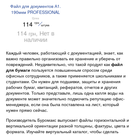
Файл для документов А1.
190мкм PROFESSIONAL
BM.3840 Buromax
Цена
114
грн
штука
114
, Нет в
грн
наличии
Каждый человек, работающий с документацией, знает, как
важно правильно организовать ее хранение и уберечь от
повреждений. Неудивительно, что такой продукт как
файл
для бумаги
пользуется повышенным спросом среди
офисных сотрудников, а также применяется школьниками и
студентами. Он нужен для подшивки, защиты и хранения
рабочих бумаг, квитанций, рефератов, отчетов и других
документов. Только представьте, лишь одна капля воды на
документе может значительно подмочить репутацию офис-
менеджера, если она была поставлена на лист, который
нужен прямо сейчас.
Производитель Буромакс выпускает файлы горизонтальной и
вертикальной ориентации разной толщины, фактуры, цвета и
формата. Изучайте виртуальный каталог, чтобы сделать