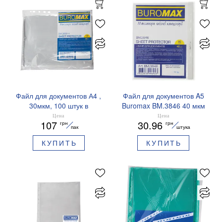
Файл для документов А4 ,
Файл для документов A5
30мкм, 100 штук в
Buromax BM.3846 40 мкм
упаковке BUROMAX
20 шт.
Цена
Цена
107
30.96
грн
грн
BM.3800-y
пак
штука
КУПИТЬ
КУПИТЬ