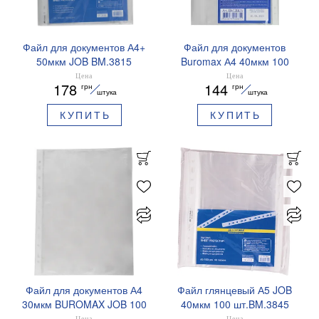
Файл для документов А4+
Файл для документов
50мкм JOB BM.3815
Buromax А4 40мкм 100
Buromax
шт.BM.3805
Цена
Цена
178
144
грн
грн
штука
штука
КУПИТЬ
КУПИТЬ
Файл для документов А4
Файл глянцевый А5 JOB
30мкм BUROMAX JOB 100
40мкм 100 шт.BM.3845
шт.BM.3800
Buromax
Цена
Цена