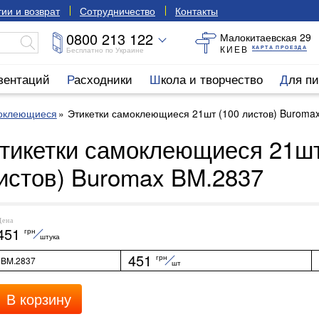
ии и возврат
Сотрудничество
Контакты
0800 213 122
Малокитаевская 29
КИЕВ
КАРТА ПРОЕЗДА
Бесплатно по Украине
езентаций
Расходники
Школа и творчество
Для п
моклеющиеся
Этикетки самоклеющиеся 21шт (100 листов) Buroma
тикетки самоклеющиеся 21шт
истов) Buromax BM.2837
Цена
451
грн
штука
451
грн
BM.2837
шт
В корзину