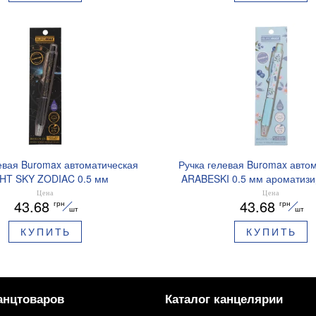
евая Buromax автоматическая
Ручка гелевая Buromax авто
HT SKY ZODIAC 0.5 мм
ARABESKI 0.5 мм ароматиз
рованный грипп синие чернила
грипп синие чернила в блисте
Цена
Цена
43.68
43.68
грн
грн
BM.8379-01
02
шт
шт
КУПИТЬ
КУПИТЬ
анцтоваров
Каталог канцелярии