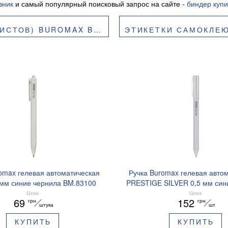
вник
и самый популярный поисковый запрос на сайте -
биндер купи
В) BUROMAX BM.2834
ЭТИКЕТКИ САМОКЛЕЮЩИЕ
omax гелевая автоматическая
Ручка Buromax гелевая авто
 мм синие чернила BM.83100
PRESTIGE SILVER 0,5 мм син
BM.83102
Цена
Цена
69
152
грн
грн
штука
шт
КУПИТЬ
КУПИТЬ