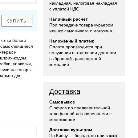
накладная, налоговая накладная
с уплатой НДС
Наличный расчет
КУПИТЬ
При передаче товара курьером
или же самовывозе с магазина
кетки белого
Наложенный платеж
з самоклеящиеся
Оплата производится при
нтерах и
получении в отделении доставки
штрих-кодом;
выбранной транспортной
обки, упаковки,
компании
ники на товары.
иально для
Доставка
Самовывоз
С офиса по предварительной
телефонной договоренности с
менеджером
Доставка курьером
По Киеву — бесплатно при заказе