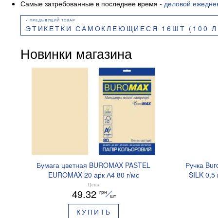
Самые затребованные в последнее время -
деловой ежедне
ЭТИКЕТКИ САМОКЛЕЮЩИЕСЯ 16ШТ (100 ЛИСТО
Новинки магазина
Бумага цветная BUROMAX PASTEL
Ручка Bur
EUROMAX 20 арк А4 80 г/мс
SILK 0,5
BM.2721220E-08
Цена
49.32
грн
шт
КУПИТЬ