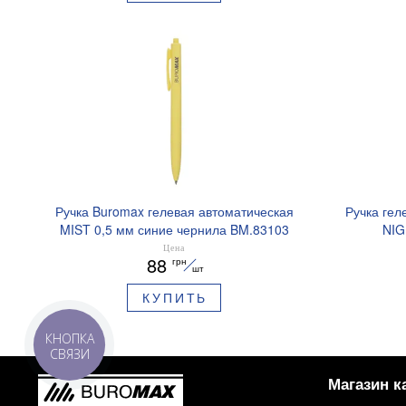
Ручка Buromax гелевая автоматическая
Ручка гел
MIST 0,5 мм синие чернила BM.83103
NIG
ароматизи
Цена
88
грн
шт
КУПИТЬ
КНОПКА
СВЯЗИ
Магазин к