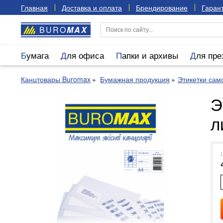
Главная
Доставка и оплата
Брендирование
Гарант
BURO
MAX
Бумага
Для офиса
Папки и архивы
Для пр
Канцтовары Buromax
Бумажная продукция
Этикетки са
Э
л