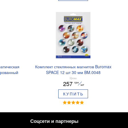
матическая
Комплект стеклянных магнитов Buromax
ированный
SPACE 12 шт 30 мм BM.0048
ре BM.8379-
Цена
257
грн
шт
КУПИТЬ
Соцсети и партнеры