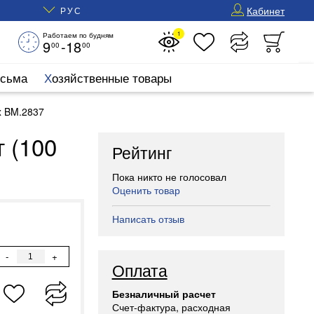
Кабинет
РУС
1
Работаем по будням
9
-18
00
00
исьма
Хозяйственные товары
x BM.2837
 (100
Рейтинг
Пока никто не голосовал
Оценить товар
Написать отзыв
-
+
Оплата
Безналичный расчет
Счет-фактура, расходная