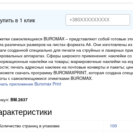
упить в 1 клик
кетки самоклеящиеся BUROMAX – представляют собой готовые эти
та различных размеров на листах формата А4. Они изготовлены и
аги созданной специально для печати на струйных и лазерных при
ировальных аппаратах. Сферы широкого применения: наклейки со 
ормационные наклейки на товары; маркировочные наклейки на кор
ости; печать адресных наклеек на почтовые конверты и пакеты; цен
можете скачать программу BUROMAXPRINT, которая создана спец
оты с самоклеющимися этикетками BUROMAX.
чать приложение Buromax Print
икул:
BM.2837
арактеристики
Количество страниц в упаковке
100