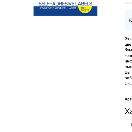
К
Эти
цве
бум
коп
инф
емк
Вы 
раб
Cка
Арт
Х