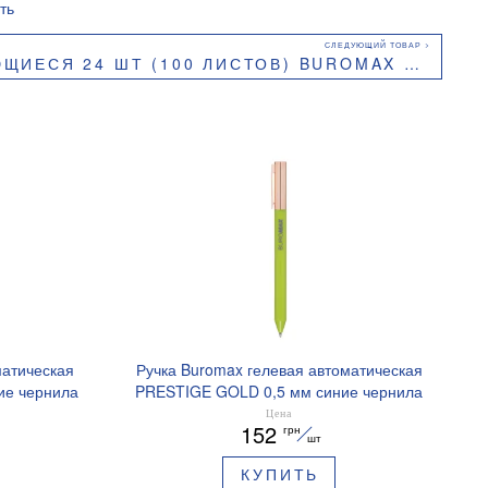
ть
СЯ 24 ШТ (100 ЛИСТОВ) BUROMAX BM.2840
матическая
Ручка Buromax гелевая автоматическая
ие чернила
PRESTIGE GOLD 0,5 мм синие чернила
BM.83101
Цена
152
грн
шт
КУПИТЬ