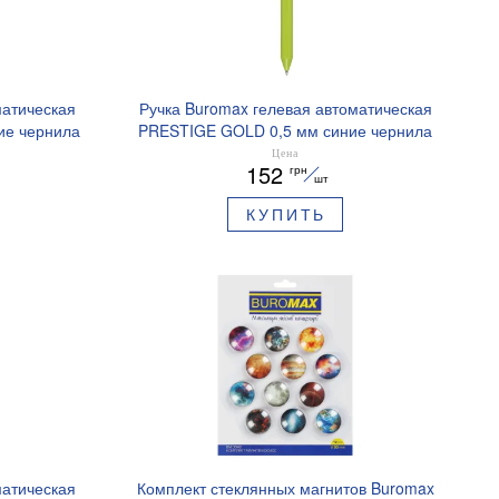
матическая
Ручка Buromax гелевая автоматическая
ие чернила
PRESTIGE GOLD 0,5 мм синие чернила
BM.83101
Цена
152
грн
шт
КУПИТЬ
матическая
Комплект стеклянных магнитов Buromax