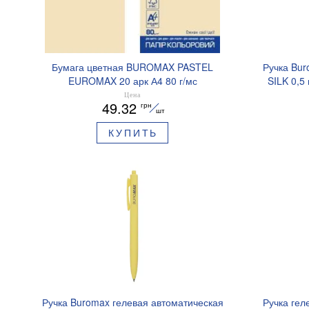
Бумага цветная BUROMAX PASTEL
Ручка Bur
EUROMAX 20 арк А4 80 г/мс
SILK 0,5
BM.2721220E-08
Цена
49.32
грн
шт
КУПИТЬ
Ручка Buromax гелевая автоматическая
Ручка гел