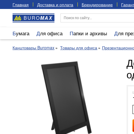
Главная
Доставка и оплата
Брендирование
Гарант
BURO
MAX
Бумага
Для офиса
Папки и архивы
Для пр
Канцтовары Buromax
Товары для офиса
Презентационн
Д
о