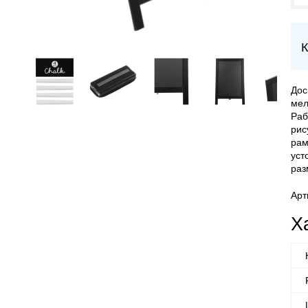
К
Дос
мел
Раб
рис
рам
уст
раз
Арт
Х