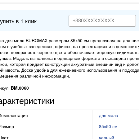
упить в 1 клик
ка для мела BUROMAX размером 85x50 см предназначена для пис
ом в учебных заведениях, офисах, на презентациях и в домашних 
очая поверхность черного цвета обеспечивает хорошую видимость
унков. Модель выполнена в одинарном формате и оснащена проч
кой, которая придает конструкции аккуратный внешний вид и допо
ойчивость. Доска удобна для ежедневного использования и подходи
мещения различной информации.
икул:
BM.0060
арактеристики
Комплектация
для мела
Размер
85х50 см
Цвет
черный