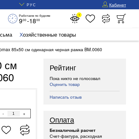
Кабинет
РУС
1
Работаем по будням
9
-18
00
00
исьма
Хозяйственные товары
romax 85х50 см одинарная черная рамка BM.0060
0 см
Рейтинг
060
Пока никто не голосовал
Оценить товар
Написать отзыв
-
+
Оплата
Безналичный расчет
Счет-фактура, расходная