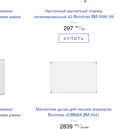
раемая
Настенный магнитный планер
вая рамка
нелинированный А3 Buromax BM.0080-99
Цена
297
грн
шт
КУПИТЬ
раемая
Магнитная доска для письма маркером
вая рамка
Buromax JOBMAX BM.0041
Цена
2839
грн
штука