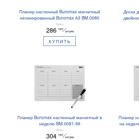
Планер настенный Buromax магнитный
Доска 
нелинированный Buromax А3 BM.0080
двойна
Цена
286
грн
штука
КУПИТЬ
Планер Buromax настенный магнитный в
Планер н
неделю BM.0081-99
на недел
Цена
304
грн
штука