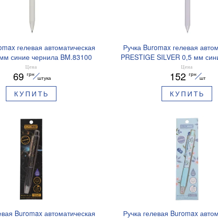
omax гелевая автоматическая
Ручка Buromax гелевая авто
 мм синие чернила BM.83100
PRESTIGE SILVER 0,5 мм син
BM.83102
Цена
Цена
69
152
грн
грн
штука
шт
КУПИТЬ
КУПИТЬ
евая Buromax автоматическая
Ручка гелевая Buromax авто