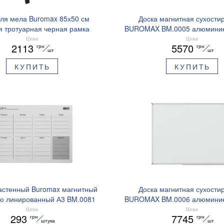
для мела Buromax 85х50 см
Доска магнитная сухости
я тротуарная черная рамка
BUROMAX BM.0005 алюминие
BM.0061
100х150 см
Цена
Цена
2113
5570
грн
грн
шт
шт
КУПИТЬ
КУПИТЬ
астенный Buromax магнитный
Доска магнитная сухости
ю линированный А3 BM.0081
BUROMAX BM.0006 алюминие
100х200 см
Цена
Цена
293
7745
грн
грн
штука
шт