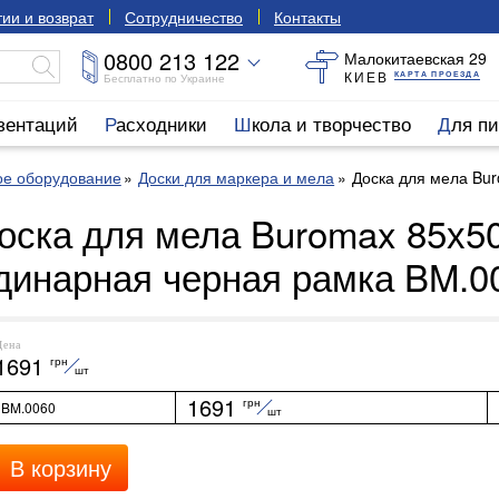
ии и возврат
Сотрудничество
Контакты
0800 213 122
Малокитаевская 29
КИЕВ
КАРТА ПРОЕЗДА
Бесплатно по Украине
езентаций
Расходники
Школа и творчество
Для п
ое оборудование
Доски для маркера и мела
Доска для мела Bu
оска для мела Buromax 85х5
динарная черная рамка BM.0
Цена
1691
грн
шт
1691
грн
BM.0060
шт
В корзину