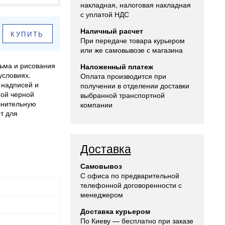
накладная, налоговая накладная
с уплатой НДС
Наличный расчет
КУПИТЬ
При передаче товара курьером
или же самовывозе с магазина
ьма и рисования
Наложенный платеж
условиях.
Оплата производится при
 надписей и
получении в отделении доставки
ной черной
выбранной транспортной
лнительную
компании
т для
Доставка
Самовывоз
С офиса по предварительной
телефонной договоренности с
менеджером
Доставка курьером
По Киеву — бесплатно при заказе