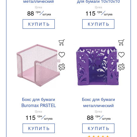
металлический
для бумаги 10х10х10
80x95х95 мм SPRING
см Buromax BM.6215
Цена
Цена
88
115
грн
грн
Buromax BM.6218
штука
штука
КУПИТЬ
КУПИТЬ
Бокс для бумаги
Бокс для бумаги
Buromax PASTEL
металлический
металлический
BAROCCO 80x95х95 мм
Цена
Цена
115
88
грн
грн
BM.6215
BUROMAX BM.6216
штука
штука
КУПИТЬ
КУПИТЬ