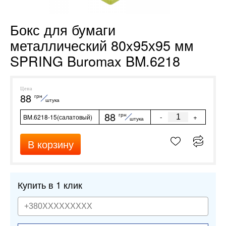
Бокс для бумаги
металлический 80x95х95 мм
SPRING Buromax BM.6218
Цена
88
грн
штука
88
грн
-
+
BM.6218-15(салатовый)
штука
В корзину
Купить в 1 клик