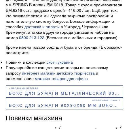
мм SPRING Buromax BM.6218. Товар с кодом производителя
BM.6218 есть продаже с ценой - 116.00 / шт. Ещё, для тех,
кто покупает оптом мы сделали закрытые распродажи и
накопительную систему бонусов. Больше информации о
способах
доставки и оплаты
в Ужгород, Черкассы или
Кременчуг, а также в другие города узнавайте набрав на
номер
0800 213 122
(Бесплатно с мобильных и городских).
Кроме имени товара бокс для бумаги от бренда «Бюромакс»
посмотрите:
Новинки в коллекции
скотч украина
Популярнейшие канцелярские товары по поисковому
запросу
интернет магазин детского творчества
и
наименование
магазин товаров для офиса
БОКС ДЛЯ БУМАГИ МЕТАЛЛИЧЕСКИЙ 80X95Х95 ММ ROSE BUROMAX BM.6217
БОКС ДЛЯ БУМАГИ 90Х90Х90 ММ BUROMAX PASTEL BM.6360
Новинки магазина