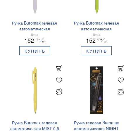
Ручка Buromax гелевая
Ручка Buromax гелевая
автоматическая
автоматическая
PRESTIGE SILVER 0,5 мм
PRESTIGE GOLD 0,5 мм
Цена
Цена
152
152
грн
грн
синие чернила BM.83102
синие чернила BM.83101
шт
шт
КУПИТЬ
КУПИТЬ
Ручка Buromax гелевая
Ручка гелевая Buromax
автоматическая MIST 0,5
автоматическая NIGHT