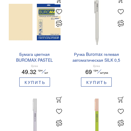
Бумага цветная
Ручка Buromax гелевая
BUROMAX PASTEL
автоматическая SILK 0,5
EUROMAX 20 арк А4 80 г/
мм синие чернила
Цена
Цена
49.32
69
грн
грн
мс BM.2721220E-08
BM.83100
шт
штука
КУПИТЬ
КУПИТЬ