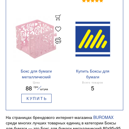
Бокс для бумаги
Купить Боксы для
металлический
бумаги
80x95х95 мм ROSE
Материал металл
Цена
Всего товаров
88
5
грн
Buromax BM.6217
штука
КУПИТЬ
На страницах брендового интернет-магазина
BUROMAX
среди многих лучших товарных единиц в категории Боксы
для бумаги — это Бокс для бумаги металлический 80x95х95