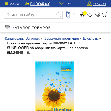
Меню
BURO
MAX
Кабинет
РУС
1
КАТАЛОГ ТОВАРОВ
Канцтовары Buromax
Бумажная продукция
Блокноты
Блокнот на пружине сверху Buromax PATRIOT
SUNFLOWER А5 48арк клетка картонная обложка
BM.24545116.1