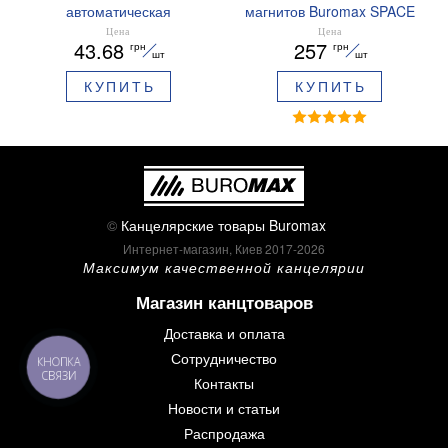
автоматическая
магнитов Buromax SPACE
ARABESKI 0.5 мм
12 шт 30 мм BM.0048
Цена
Цена
43.68
257
грн
грн
ароматизированный грипп
шт
шт
синие чернила в блистере
КУПИТЬ
КУПИТЬ
BM.8379-02
©
Канцелярские товары Buromax
Интернет-магазин, Киев 2017-2026
Максимум качественной канцелярии
Магазин канцтоваров
Доставка и оплата
Сотрудничество
КНОПКА
СВЯЗИ
Контакты
Новости и статьи
Распродажа