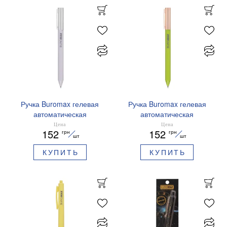
Ручка Buromax гелевая
Ручка Buromax гелевая
автоматическая
автоматическая
PRESTIGE SILVER 0,5 мм
PRESTIGE GOLD 0,5 мм
Цена
Цена
152
152
грн
грн
синие чернила BM.83102
синие чернила BM.83101
шт
шт
КУПИТЬ
КУПИТЬ