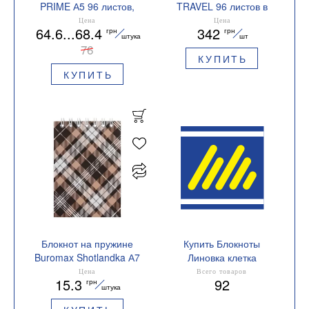
PRIME А5 96 листов,
TRAVEL 96 листов в
клетка, в картонной
клетку искусственная
Цена
Цена
64.6...68.4
342
грн
грн
обложке Buromax
кожа BUROMAX
штука
шт
BM.24551101
76
BM.295121
КУПИТЬ
КУПИТЬ
Блокнот на пружине
Купить Блокноты
Buromax Shotlandka А7
Линовка клетка
48 л клетка BM.2490
Цена
Всего товаров
15.3
92
грн
штука