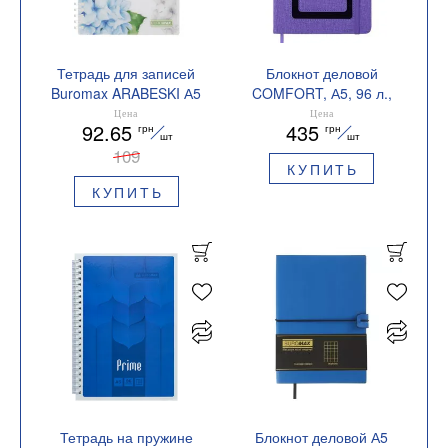
Тетрадь для записей
Блокнот деловой
Buromax ARABESKI А5
COMFORT, А5, 96 л.,
80 листов клетка
клетка, искусственная
Цена
Цена
92.65
435
грн
грн
BM.2587
кожа BUROMAX
шт
шт
109
BM.295109
КУПИТЬ
КУПИТЬ
Тетрадь на пружине
Блокнот деловой А5