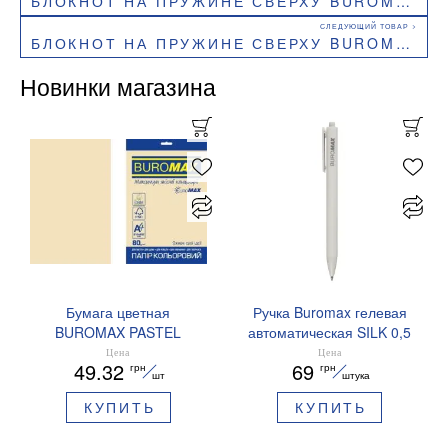
БЛОКНОТ НА ПРУЖИНЕ СВЕРХУ BUROMAX PATRIOT COMBAT ANIMALS А5 48 Л КЛЕТКА КАРТОННАЯ ОБЛОЖКА BM.24545110.6
БЛОКНОТ НА ПРУЖИНЕ СВЕРХУ BUROMAX PATRIOT T.SHEVCHENKO А5 48 Л КЛЕТКА BM.24545114.1
Новинки магазина
Бумага цветная
Ручка Buromax гелевая
BUROMAX PASTEL
автоматическая SILK 0,5
EUROMAX 20 арк А4 80 г/
мм синие чернила
Цена
Цена
49.32
69
грн
грн
мс BM.2721220E-08
BM.83100
шт
штука
КУПИТЬ
КУПИТЬ