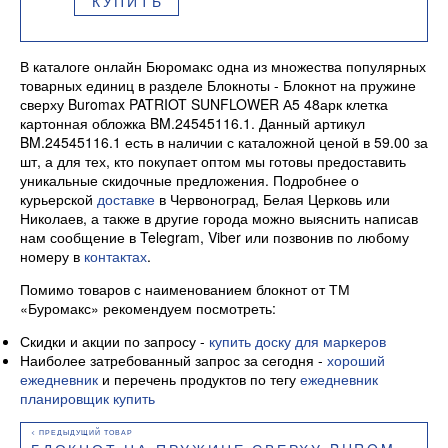
КУПИТЬ
В каталоге онлайн Бюромакс одна из множества популярных
товарных единиц в разделе Блокноты - Блокнот на пружине
сверху Buromax PATRIOT SUNFLOWER А5 48арк клетка
картонная обложка BM.24545116.1. Данный артикул
BM.24545116.1 есть в наличии с каталожной ценой в 59.00 за
шт, а для тех, кто покупает оптом мы готовы предоставить
уникальные скидочные предложения. Подробнее о
курьерской
доставке
в Червоноград, Белая Церковь или
Николаев, а также в другие города можно выяснить написав
нам сообщение в Telegram, Viber или позвонив по любому
номеру в
контактах
.
Помимо товаров с наименованием блокнот от ТМ
«Буромакс» рекомендуем посмотреть:
Скидки и акции по запросу -
купить доску для маркеров
Наиболее затребованный запрос за сегодня -
хороший
ежедневник
и перечень продуктов по тегу
ежедневник
планировщик купить