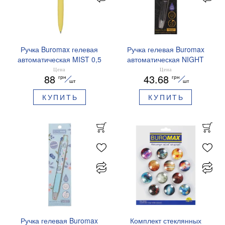
Ручка Buromax гелевая
Ручка гелевая Buromax
автоматическая MIST 0,5
автоматическая NIGHT
мм синие чернила
SKY ZODIAC 0.5 мм
Цена
Цена
88
43.68
грн
грн
BM.83103
ароматизированный грипп
шт
шт
синие чернила BM.8379-
КУПИТЬ
КУПИТЬ
01
Ручка гелевая Buromax
Комплект стеклянных