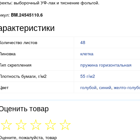
екты: выборочный УФ-лак и тиснение фольгой.
икул:
BM.24545110.6
арактеристики
Количество листов
48
Линовка
клетка
Тип скрепления
пружина горизонтальная
Плотность бумаги, г/м2
55 г/м2
Цвет
голубой
,
синий
,
желто-голуб
Оценить товар
Оцените, пожалуйста, товар