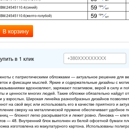
59
грн
BM.24545110.4(синий)
шт
59
грн
BM.24545110.6(желто-голубой)
шт
В корзину
упить в 1 клик
кноты с патриотическими обложками — актуальное решение для ве
еток и фиксации мыслей. Яркие и содержательные дизайны с мо
казываниями вдохновляют, заряжают позитивом, верой в силу и по
ты и ценности многих людей. Такие обложки обязательно найдут отк
 и у взрослых. Широкая линейка разнообразных дизайнов позволяе
кнот на свой вкус или использовать его в качестве приятного и акту
пление сверху на металлической пружине обеспечивает удобное 
аниц — блокнот легко раскрывается и лежит ровно. Линовка — клет
тов — 48. Внутренний блок выполнен из белой офсетной бумаги пло
ожка изготовлена из макулатурного картона. Использованы полиг