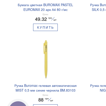
Бумага цветная BUROMAX PASTEL
Ручка Bur
EUROMAX 20 арк А4 80 г/мс
SILK 0,5
BM.2721220E-08
Цена
49.32
грн
шт
КУПИТЬ
Ручка Buromax гелевая автоматическая
Ручка гел
MIST 0,5 мм синие чернила BM.83103
NIG
ароматизи
Цена
88
грн
шт