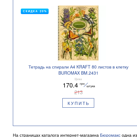
СКИДКА 20%
Тетрадь на спирали А4 KRAFT 80 листов в клетку
BUROMAX BM.2431
Цена
170.4
грн
штука
213
КУПИТЬ
На страницах каталога интернет-магазина
Бюромакс
одна из