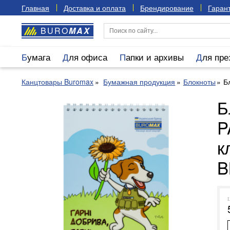
Главная
Доставка и оплата
Брендирование
Гарант
BURO
MAX
Бумага
Для офиса
Папки и архивы
Для пр
Канцтовары Buromax
Бумажная продукция
Блокноты
Б
Б
P
к
B