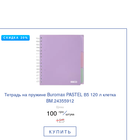
СКИДКА 20%
Тетрадь на пружине Buromax PASTEL В5 120 л клетка
BM.24355912
Цена
100
грн
штука
125
КУПИТЬ