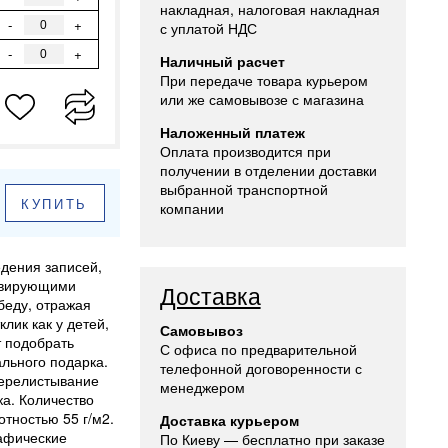
накладная, налоговая накладная
-
+
с уплатой НДС
-
+
Наличный расчет
При передаче товара курьером
или же самовывозе с магазина
Наложенный платеж
Оплата производится при
получении в отделении доставки
выбранной транспортной
КУПИТЬ
компании
дения записей,
тивирующими
Доставка
беду, отражая
лик как у детей,
Самовывоз
т подобрать
С офиса по предварительной
ального подарка.
телефонной договоренности с
перелистывание
менеджером
ка. Количество
тностью 55 г/м2.
Доставка курьером
рафические
По Киеву — бесплатно при заказе