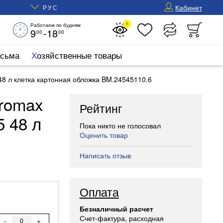
Кабинет
РУС
1
Работаем по будням
9
-18
00
00
исьма
Хозяйственные товары
8 л клетка картонная обложка BM.24545110.6
uromax
Рейтинг
 48 л
Пока никто не голосовал
Оценить товар
Написать отзыв
Оплата
Безналичный расчет
Счет-фактура, расходная
-
+