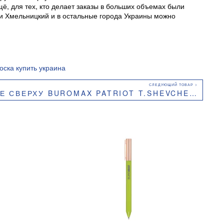
щё, для тех, кто делает заказы в больших объемах были
ли Хмельницкий и в остальные города Украины можно
оска купить украина
ROMAX PATRIOT T.SHEVCHENKO А5 48 Л КЛЕТКА BM.24545114.1