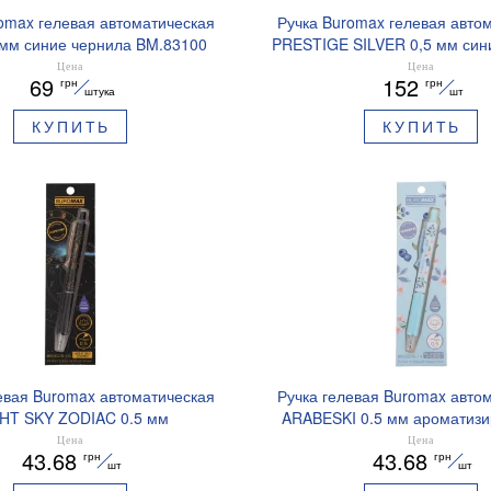
omax гелевая автоматическая
Ручка Buromax гелевая авто
 мм синие чернила BM.83100
PRESTIGE SILVER 0,5 мм син
BM.83102
Цена
Цена
69
152
грн
грн
штука
шт
КУПИТЬ
КУПИТЬ
евая Buromax автоматическая
Ручка гелевая Buromax авто
HT SKY ZODIAC 0.5 мм
ARABESKI 0.5 мм ароматиз
рованный грипп синие чернила
грипп синие чернила в блисте
Цена
Цена
43.68
43.68
грн
грн
BM.8379-01
02
шт
шт