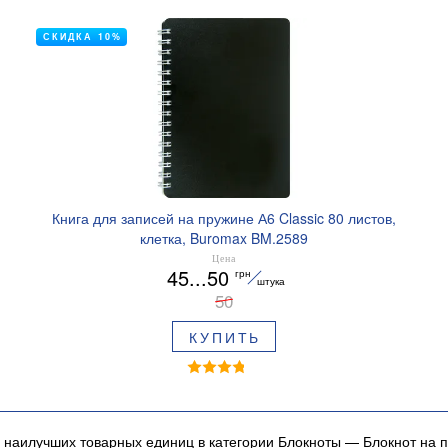
СКИДКА 10%
Книга для записей на пружине А6 Classic 80 листов,
клетка, Buromax BM.2589
Цена
45...50
грн
штука
50
КУПИТЬ
 наилучших товарных единиц в категории Блокноты — Блокнот на