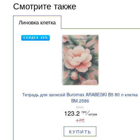
Смотрите также
Линовка клетка
СКИДКА 30%
Тетрадь для записей Buromax ARABESKI B5 80 л клетка
BM.2586
Цена
123.2
грн
штука
176
КУПИТЬ