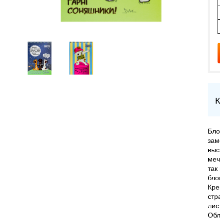
К
Бло
зам
выс
меч
так
бло
Кре
стр
лис
Обл