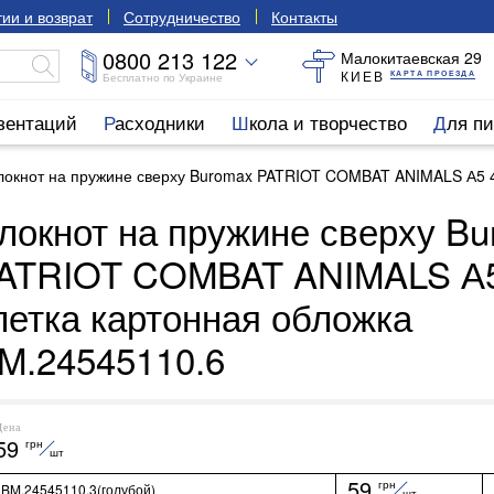
ии и возврат
Сотрудничество
Контакты
0800 213 122
Малокитаевская 29
КИЕВ
КАРТА ПРОЕЗДА
Бесплатно по Украине
езентаций
Расходники
Школа и творчество
Для п
локнот на пружине сверху Buromax PATRIOT COMBAT ANIMALS А5 4
локнот на пружине сверху B
ATRIOT COMBAT ANIMALS А5
летка картонная обложка
M.24545110.6
Цена
59
грн
шт
59
грн
BM.24545110.3(голубой)
шт