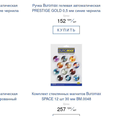
матическая
Ручка Buromax гелевая автоматическая
ие чернила
PRESTIGE GOLD 0,5 мм синие чернила
BM.83101
Цена
152
грн
шт
КУПИТЬ
матическая
Комплект стеклянных магнитов Buromax
ированный
SPACE 12 шт 30 мм BM.0048
ре BM.8379-
Цена
257
грн
шт