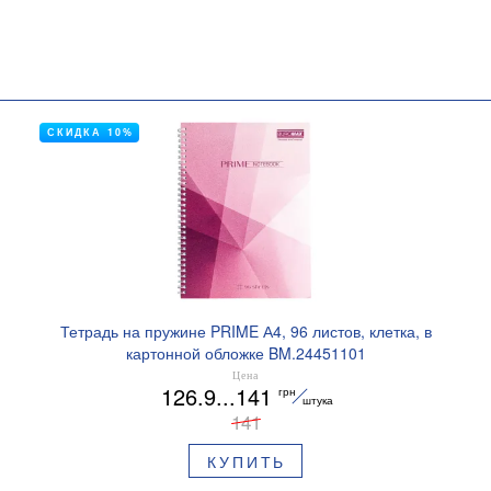
СКИДКА 10%
Тетрадь на пружине PRIME А4, 96 листов, клетка, в
картонной обложке BM.24451101
Цена
126.9...141
грн
штука
141
КУПИТЬ