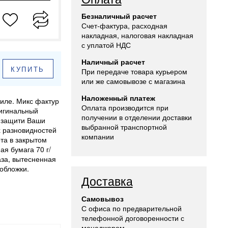
Безналичный расчет
Счет-фактура, расходная
накладная, налоговая накладная
с уплатой НДС
Наличный расчет
КУПИТЬ
При передаче товара курьером
или же самовывозе с магазина
Наложенный платеж
иле. Микс фактур
Оплата производится при
ригинальный
получении в отделении доставки
о защити Ваши
выбранной транспортной
х разновидностей
компании
та в закрытом
ая бумага 70 г/
аза, вытесненная
 обложки.
Доставка
Самовывоз
С офиса по предварительной
телефонной договоренности с
менеджером