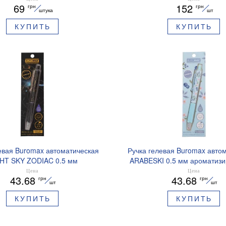
69
152
грн
грн
штука
шт
КУПИТЬ
КУПИТЬ
евая Buromax автоматическая
Ручка гелевая Buromax авто
HT SKY ZODIAC 0.5 мм
ARABESKI 0.5 мм ароматиз
рованный грипп синие чернила
грипп синие чернила в блисте
Цена
Цена
43.68
43.68
грн
грн
BM.8379-01
02
шт
шт
КУПИТЬ
КУПИТЬ