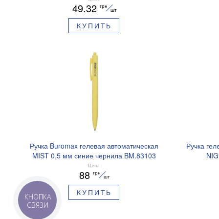
49.32
грн
шт
КУПИТЬ
Ручка Buromax гелевая автоматическая
Ручка гел
MIST 0,5 мм синие чернила BM.83103
NIG
ароматизи
Цена
88
грн
шт
КУПИТЬ
КНОПКА
СВЯЗИ