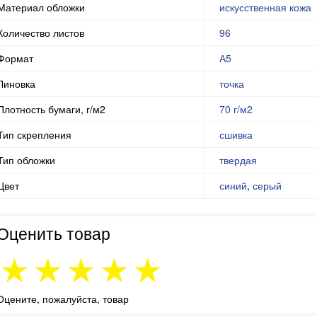
Материал обложки
искусственная кожа
Количество листов
96
Формат
А5
Линовка
точка
Плотность бумаги, г/м2
70 г/м2
Тип скрепления
сшивка
Тип обложки
твердая
Цвет
синий
,
серый
Оценить товар
Оцените, пожалуйста, товар