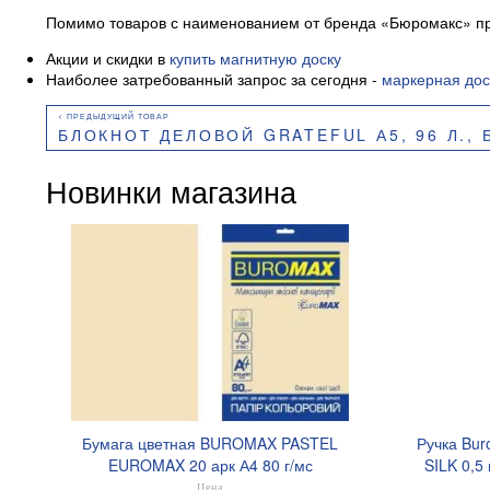
Помимо товаров с наименованием от бренда «Бюромакс» пр
Акции и скидки в
купить магнитную доску
Наиболее затребованный запрос за сегодня -
маркерная дос
БЛОКНОТ ДЕЛОВОЙ GRATEFUL А5, 96 Л., БЕЗ ЛИНИЙ, ИСКУССТВЕН
Новинки магазина
Бумага цветная BUROMAX PASTEL
Ручка Bur
EUROMAX 20 арк А4 80 г/мс
SILK 0,5
BM.2721220E-08
Цена