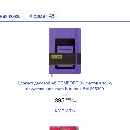
ная кожа
Формат А5
Блокнот деловой А5 COMFORT 96 листов в точку
искусственная кожа Buromax BM.295309
Цена
395
грн
шт
КУПИТЬ