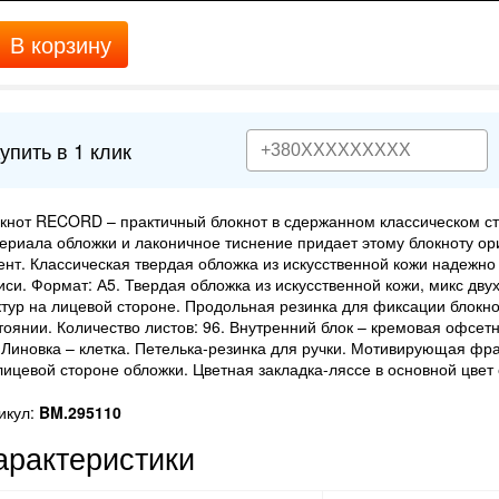
В корзину
упить в 1 клик
кнот RECORD – практичный блокнот в сдержанном классическом ст
ериала обложки и лаконичное тиснение придает этому блокноту о
ент. Классическая твердая обложка из искусственной кожи надежн
иси. Формат: А5. Твердая обложка из искусственной кожи, микс дву
тур на лицевой стороне. Продольная резинка для фиксации блокно
тоянии. Количество листов: 96. Внутренний блок – кремовая офсетн
 Линовка – клетка. Петелька-резинка для ручки. Мотивирующая фр
лицевой стороне обложки. Цветная закладка-ляссе в основной цвет
икул:
BM.295110
арактеристики