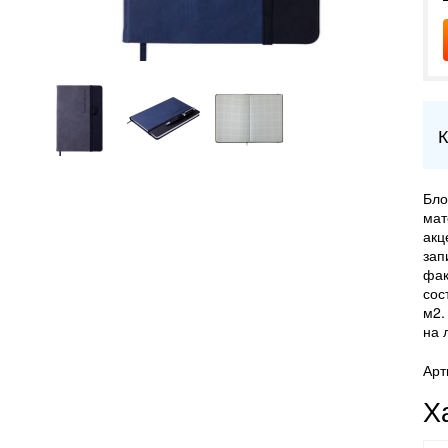
К
Бло
мат
акц
зап
фак
сос
м2.
на 
Арт
Х