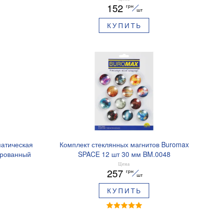
152
грн
шт
КУПИТЬ
матическая
Комплект стеклянных магнитов Buromax
ированный
SPACE 12 шт 30 мм BM.0048
ре BM.8379-
Цена
257
грн
шт
КУПИТЬ