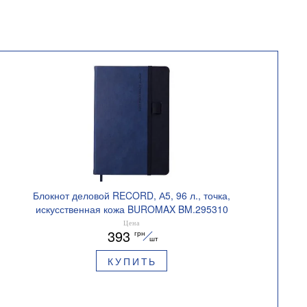
Блокнот деловой RECORD, А5, 96 л., точка,
искусственная кожа BUROMAX BM.295310
Цена
393
грн
шт
КУПИТЬ