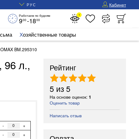
Кабинет
РУС
1
Работаем по будням
9
-18
00
00
исьма
Хозяйственные товары
BUROMAX BM.295310
96 л.,
Рейтинг
5
из
5
На основе оценок:
1
Оценить товар
Написать отзыв
-
+
-
+
Оплата