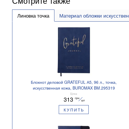
Смотрите также
Линовка точка
Материал обложки искусствен
Блокнот деловой GRATEFUL А5, 96 л., точка,
искусственная кожа, BUROMAX BM.295319
Цена
313
грн
шт
КУПИТЬ