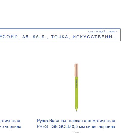
 96 Л., ТОЧКА, ИСКУССТВЕННАЯ КОЖА BUROMAX BM.295310
матическая
Ручка Buromax гелевая автоматическая
ие чернила
PRESTIGE GOLD 0,5 мм синие чернила
BM.83101
Цена