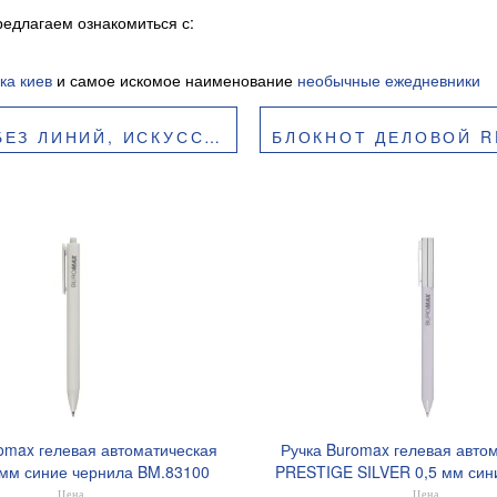
едлагаем ознакомиться с:
ка киев
и самое искомое наименование
необычные ежедневники
НАЯ КОЖА, BUROMAX BM.295019
БЛОКНОТ ДЕЛОВОЙ RECORD, А5,
omax гелевая автоматическая
Ручка Buromax гелевая авто
 мм синие чернила BM.83100
PRESTIGE SILVER 0,5 мм син
BM.83102
Цена
Цена