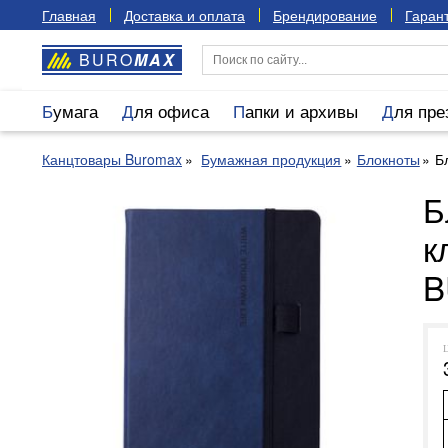
Главная
Доставка и оплата
Брендирование
Гарант
BURO
MAX
Бумага
Для офиса
Папки и архивы
Для пр
Канцтовары Buromax
Бумажная продукция
Блокноты
Б
Б
к
B