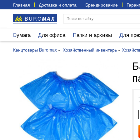
Главная
Доставка и оплата
Брендирование
Гарант
BURO
MAX
Бумага
Для офиса
Папки и архивы
Для пр
Канцтовары Buromax
Хозяйственный инвентарь
Хозяйст
Б
п