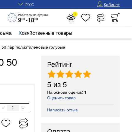
Кабинет
РУС
1
Работаем по будням
9
-18
00
00
исьма
Хозяйственные товары
50 пар полиэтиленовые голубые
0 50
Рейтинг
5
из
5
На основе оценок:
1
Оценить товар
-
+
Написать отзыв
Оплата