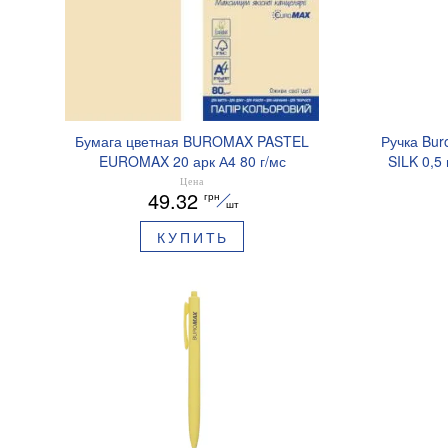
Бумага цветная BUROMAX PASTEL
Ручка Bur
EUROMAX 20 арк А4 80 г/мс
SILK 0,5
BM.2721220E-08
Цена
49.32
грн
шт
КУПИТЬ