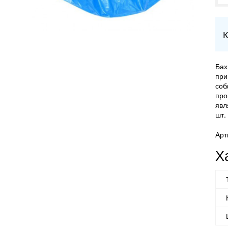
К
Бах
при
соб
про
явл
шт.
Арт
Х