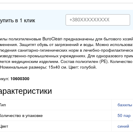
упить в 1 клик
илы полиэтиленовые BuroClean предназначены для бытового хозя
менения. Защитят обувь от загрязнений и воды. Можно использова
людения санитарно-гигиенических норм в лечебно-профилактическ
изводственно-промышленных учреждениях. Для одноразового при
яется медицинским изделием. Состав полиэтилен (PE). Количество 
 Номинальные размеры: 15х40 см. Цвет: голубой.
икул:
10600300
арактеристики
Тип
бахилы
Количество в упаковке
50 пар
Цвет
синий