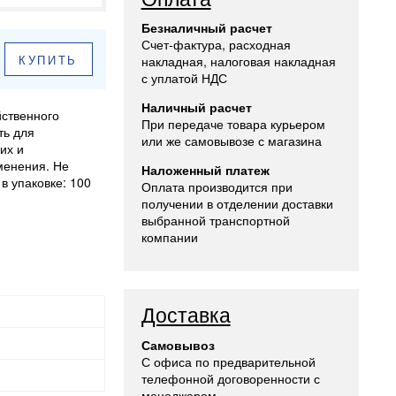
Безналичный расчет
Счет-фактура, расходная
КУПИТЬ
накладная, налоговая накладная
с уплатой НДС
Наличный расчет
йственного
При передаче товара курьером
ть для
или же самовывозе с магазина
их и
менения. Не
Наложенный платеж
в упаковке: 100
Оплата производится при
получении в отделении доставки
выбранной транспортной
компании
Доставка
Самовывоз
С офиса по предварительной
телефонной договоренности с
менеджером