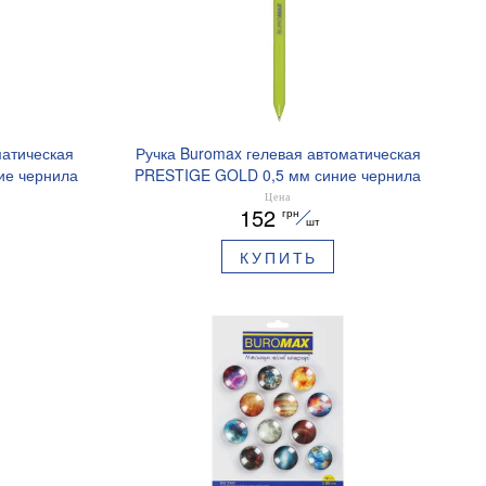
матическая
Ручка Buromax гелевая автоматическая
ие чернила
PRESTIGE GOLD 0,5 мм синие чернила
BM.83101
Цена
152
грн
шт
КУПИТЬ