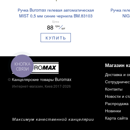
Ручка Buromax гелевая автоматическая
Ручка гел
MIST 0,5 мм синие чернила BM.83103
NIG
ароматизи
Цена
88
грн
шт
КУПИТЬ
КНОПКА
Магазин к
СВЯЗИ
Доставка и о
©
Канцелярские товары Buromax
Сотрудничес
Интернет-магазин, Киев 2017-2026
Контакты
Новости и ст
Распродажа
Новинки
Карта сайта
Максимум качественной канцелярии