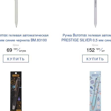
omax гелевая автоматическая
Ручка Buromax гелевая авто
 мм синие чернила BM.83100
PRESTIGE SILVER 0,5 мм син
BM.83102
Цена
Цена
69
152
грн
грн
штука
шт
КУПИТЬ
КУПИТЬ