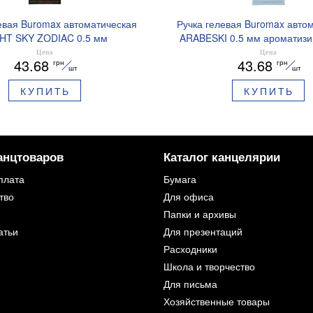
евая Buromax автоматическая
Ручка гелевая Buromax авто
HT SKY ZODIAC 0.5 мм
ARABESKI 0.5 мм ароматиз
рованный грипп синие чернила
грипп синие чернила в блисте
Цена
Цена
43.68
43.68
грн
грн
BM.8379-01
02
шт
шт
КУПИТЬ
КУПИТЬ
анцтоваров
Каталог канцелярии
плата
Бумага
тво
Для офиса
Папки и архивы
атьи
Для презентаций
Расходники
Школа и творчество
Для письма
Хозяйственные товары