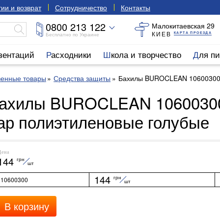
ии и возврат
Сотрудничество
Контакты
0800 213 122
Малокитаевская 29
КИЕВ
КАРТА ПРОЕЗДА
Бесплатно по Украине
езентаций
Расходники
Школа и творчество
Для п
венные товары
Средства защиты
Бахилы BUROCLEAN 10600300 
ахилы BUROCLEAN 1060030
ар полиэтиленовые голубые
Цена
144
грн
шт
144
грн
10600300
шт
В корзину