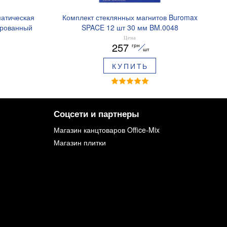
матическая
Комплект стеклянных магнитов Buromax
ированный
SPACE 12 шт 30 мм BM.0048
ре BM.8379-
Цена
257
грн
шт
КУПИТЬ
Соцсети и партнеры
Магазин канцтоваров Office-Mix
Магазин плитки