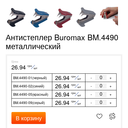
Антистеплер Buromax BM.4490
металлический
Цена
26.94
грн
шт
26.94
грн
-
+
BM.4490-01(черный)
шт
26.94
грн
-
+
BM.4490-02(синий)
шт
26.94
грн
-
+
BM.4490-05(красный)
шт
26.94
грн
-
+
BM.4490-09(серый)
шт
В корзину