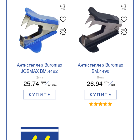
Антистеплер Buromax
Антистеплер Buromax
JOBMAX BM.4492
BM.4490
металлический
металлический
Цена
Цена
25.74
26.94
грн
грн
штука
шт
КУПИТЬ
КУПИТЬ