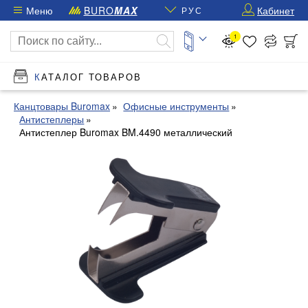
Меню
BURO
MAX
Кабинет
РУС
1
КАТАЛОГ ТОВАРОВ
Канцтовары Buromax
Офисные инструменты
Антистеплеры
Антистеплер Buromax BM.4490 металлический