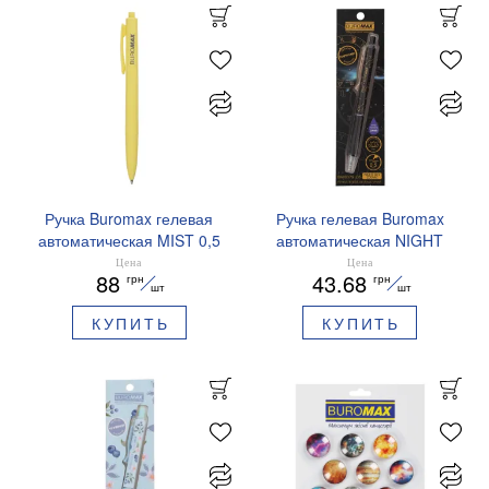
Ручка Buromax гелевая
Ручка гелевая Buromax
автоматическая MIST 0,5
автоматическая NIGHT
мм синие чернила
SKY ZODIAC 0.5 мм
Цена
Цена
88
43.68
грн
грн
BM.83103
ароматизированный грипп
шт
шт
синие чернила BM.8379-
КУПИТЬ
КУПИТЬ
01