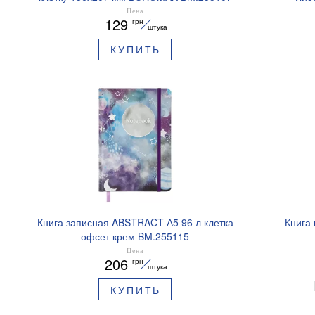
Цена
129
грн
штука
КУПИТЬ
Книга записная ABSTRACT А5 96 л клетка
Книга
офсет крем BM.255115
Цена
206
грн
штука
КУПИТЬ