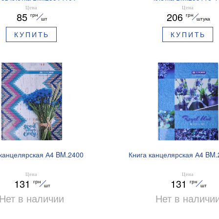
Цена
Цена
85
206
грн
грн
шт
штука
КУПИТЬ
КУПИТЬ
 канцелярская А4 BM.2400
Книга канцелярская А4 BM.
Цена
Цена
131
131
грн
грн
шт
шт
Нет в наличии
Нет в наличи