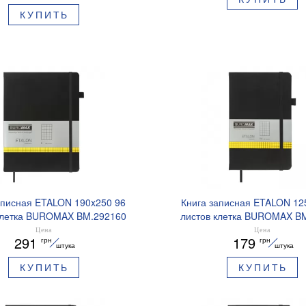
КУПИТЬ
аписная ETALON 190x250 96
Книга записная ETALON 12
клетка BUROMAX BM.292160
листов клетка BUROMAX B
Цена
Цена
291
179
грн
грн
штука
штука
КУПИТЬ
КУПИТЬ