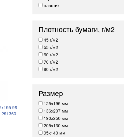
пластик
Плотность бумаги, г/м2
45 г/м2
55 г/м2
60 г/м2
70 г/м2
80 г/м2
Размер
125х195 мм
5x195 96
136х207 мм
.291360
190х250 мм
205х130 мм
95х140 мм