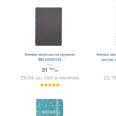
Книжка записная на пружине
Книжка зап
BM.24552152
листов, 
BU
Цена
31
грн
шт
29.04
, Нет в наличии
23.1
грн