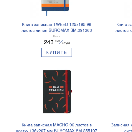
Книга записная TWEED 125х195 96
Книга з
листов линия BUROMAX BM.291263
листов 
Цена
243
грн
штука
КУПИТЬ
Книга записная MACHO 96 листов в
Записная 
клетку 136х207 мм BUROMAX BM.255107
лис