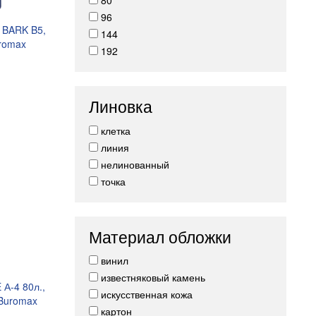
80
96
 BARK B5,
144
uromax
192
Линовка
клетка
линия
нелинованный
точка
Материал обложки
винил
известняковый камень
А-4 80л.,
искусственная кожа
 Buromax
картон