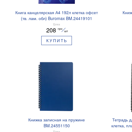
Книга канцелярская А4 192л клетка офсет
Книж
(тв. лам. обл) Buromax BM.24419101
Цена
208
грн
шт
КУПИТЬ
Книжка записная на пружине
Тетрадь д
BM.24551150
клетка, п
Цена