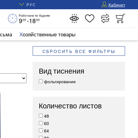
Кабинет
РУС
Работаем по будням
9
-18
00
00
исьма
Хозяйственные товары
СБРОСИТЬ ВСЕ ФИЛЬТРЫ
Вид тиснения
фольгирование
Количество листов
48
60
64