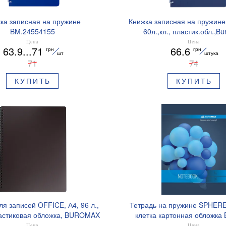
ка записная на пружине
Книжка записная на пружине
BM.24554155
60л.,кл., пластик.обл.,B
BM.24554154
Цена
Цена
63.9...71
66.6
грн
грн
шт
штука
71
74
КУПИТЬ
КУПИТЬ
ля записей OFFICE, А4, 96 л.,
Тетрадь на пружине SPHERE 
ластиковая обложка, BUROMAX
клетка картонная обложка
BM.24451150
BM.24452101
Цена
Цена