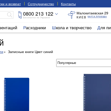
ии и возврат
Сотрудничество
Контакты
0800 213 122
Малокитаевская 29
КИЕВ
КАРТА ПРОЕЗДА
Бесплатно по Украине
езентаций
Расходники
Школа и творчество
Для п
й
ги
Записные книги Цвет синий