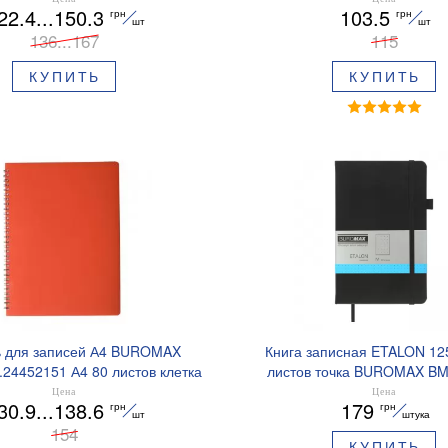
22.4...150.3
103.5
грн
грн
шт
шт
136...167
115
КУПИТЬ
КУПИТЬ
ь для записей А4 BUROMAX
Книга записная ETALON 12
24452151 А4 80 листов клетка
листов точка BUROMAX BM
Цена
Цена
30.9...138.6
179
грн
грн
шт
штука
154
КУПИТЬ