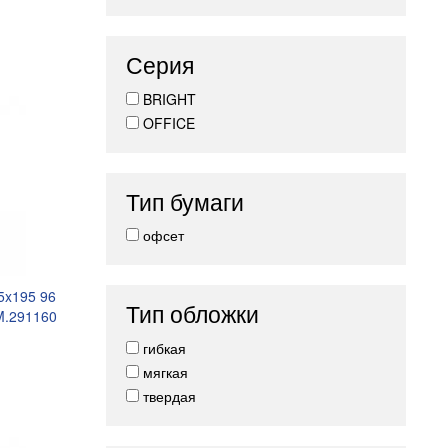
Серия
BRIGHT
OFFICE
Тип бумаги
офсет
5x195 96
Тип обложки
M.291160
гибкая
мягкая
твердая