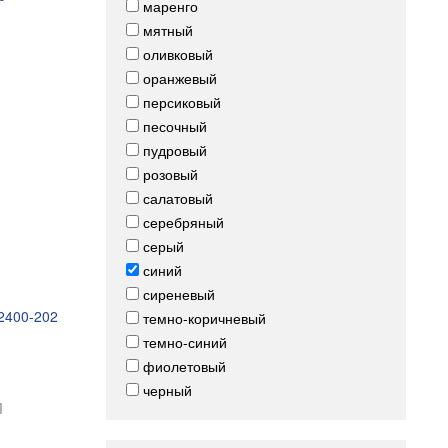
маренго
мятный
оливковый
оранжевый
персиковый
песочный
пудровый
розовый
салатовый
серебряный
серый
синий
сиреневый
2400-202
темно-коричневый
темно-синий
фиолетовый
черный
и