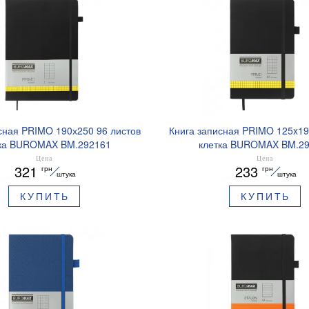
сная PRIMO 190х250 96 листов
Книга записная PRIMO 125x19
ка BUROMAX BM.292161
клетка BUROMAX BM.2
Цена
Цена
321
233
грн
грн
штука
штука
КУПИТЬ
КУПИТЬ