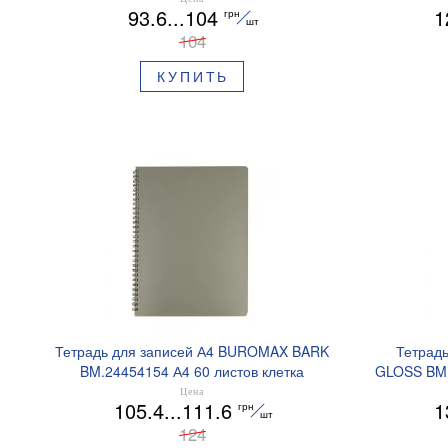
93.6...104
1
грн
шт
104
КУПИТЬ
Тетрадь для записей А4 BUROMAX BARK
Тетрад
BM.24454154 А4 60 листов клетка
GLOSS BM.
Цена
105.4...111.6
1
грн
шт
124