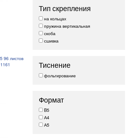
Тип скрепления
на кольцах
пружина вертикальная
скоба
сшивка
5 96 листов
Тиснение
91161
фольгирование
Формат
B5
А4
А5