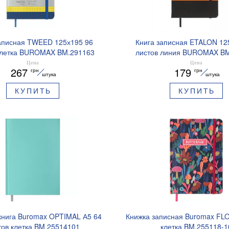
аписная TWEED 125х195 96
Книга записная ETALON 12
клетка BUROMAX BM.291163
листов линия BUROMAX BM
Цена
Цена
267
179
грн
грн
штука
штука
КУПИТЬ
КУПИТЬ
книга Buromax OPTIMAL А5 64
Книжка записная Buromax FLO
тов клетка BM.25514101
клетка BM.255118-1