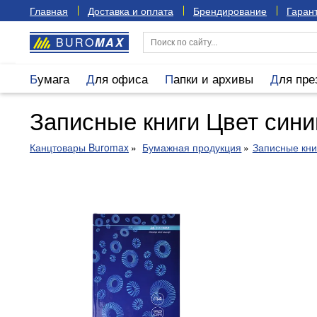
Главная
Доставка и оплата
Брендирование
Гарант
BURO
MAX
Бумага
Для офиса
Папки и архивы
Для пр
Записные книги Цвет сини
Канцтовары Buromax
Бумажная продукция
Записные кни