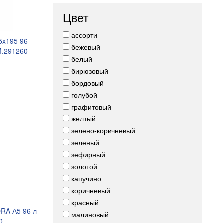
Цвет
ассорти
5x195 96
бежевый
.291260
белый
бирюзовый
бордовый
голубой
графитовый
желтый
зелено-коричневый
зеленый
зефирный
золотой
капучино
коричневый
красный
RA А5 96 л
малиновый
0