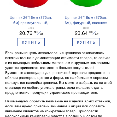
Ценник 26*16мм (375шт,
Ценник 26*16мм (375шт,
6м) прямоугольный,
6м), фигурный, внешняя
внешняя намотка
намотка Buromax
Цена
Цена
20.76
23.64
грн
грн
Buromax BM.282103
BM.282203
шт
шт
КУПИТЬ
КУПИТЬ
Если раньше цель использования ценников заключалась
исключительно в демонстрации стоимости товара, то сейчас
с их помощью небольшим магазинам и крупным компаниям
удается привлекать как можно больше покупателей.
Бумажные аксессуары для розничной торговли продаются в
обилии размеров, цветов и форм, но наибольшим спросом
пользуются наклейки ценники. Вы можете выбрать их на этой
странице из любого уголка страны, если желаете отдать
предпочтение продукции украинского производителя.
Рекомендуем обратить внимание на изделия ярких оттенков,
если вам нужно привлечь внимание к акции или обратить
внимание клиентов на конкретный товар. Приобрести
необходимые канцтовары удастся в розницу и оптом по