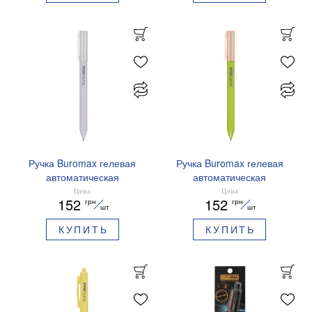
Ручка Buromax гелевая
Ручка Buromax гелевая
автоматическая
автоматическая
PRESTIGE SILVER 0,5 мм
PRESTIGE GOLD 0,5 мм
Цена
Цена
152
152
грн
грн
синие чернила BM.83102
синие чернила BM.83101
шт
шт
КУПИТЬ
КУПИТЬ