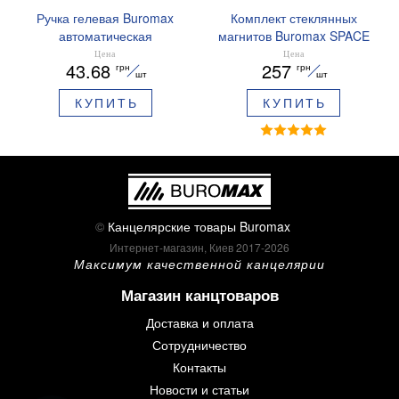
Ручка гелевая Buromax
Комплект стеклянных
автоматическая
магнитов Buromax SPACE
ARABESKI 0.5 мм
12 шт 30 мм BM.0048
Цена
Цена
43.68
257
грн
грн
ароматизированный грипп
шт
шт
синие чернила в блистере
КУПИТЬ
КУПИТЬ
BM.8379-02
©
Канцелярские товары Buromax
Интернет-магазин, Киев 2017-2026
Максимум качественной канцелярии
Магазин канцтоваров
Доставка и оплата
Сотрудничество
Контакты
Новости и статьи