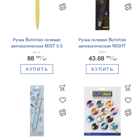
Ручка Buromax гелевая
Ручка гелевая Buromax
автоматическая MIST 0,5
автоматическая NIGHT
мм синие чернила
SKY ZODIAC 0.5 мм
Цена
Цена
88
43.68
грн
грн
BM.83103
ароматизированный грипп
шт
шт
синие чернила BM.8379-
КУПИТЬ
КУПИТЬ
01