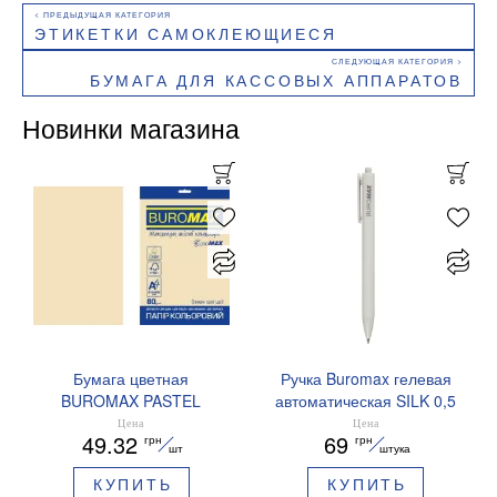
ЭТИКЕТКИ САМОКЛЕЮЩИЕСЯ
БУМАГА ДЛЯ КАССОВЫХ АППАРАТОВ
Новинки магазина
Бумага цветная
Ручка Buromax гелевая
BUROMAX PASTEL
автоматическая SILK 0,5
EUROMAX 20 арк А4 80 г/
мм синие чернила
Цена
Цена
49.32
69
грн
грн
мс BM.2721220E-08
BM.83100
шт
штука
КУПИТЬ
КУПИТЬ