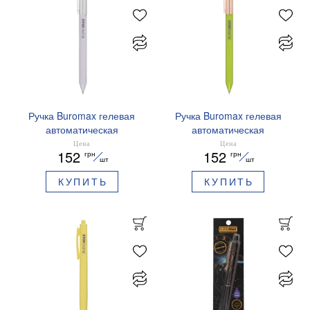
Ручка Buromax гелевая
Ручка Buromax гелевая
автоматическая
автоматическая
PRESTIGE SILVER 0,5 мм
PRESTIGE GOLD 0,5 мм
Цена
Цена
152
152
грн
грн
синие чернила BM.83102
синие чернила BM.83101
шт
шт
КУПИТЬ
КУПИТЬ