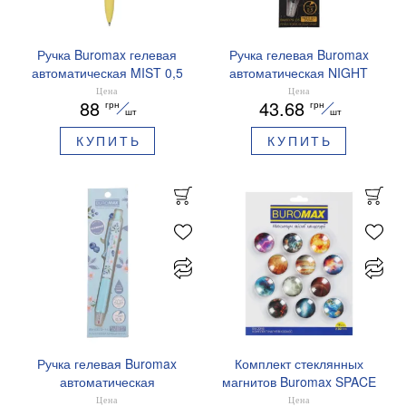
Ручка Buromax гелевая
Ручка гелевая Buromax
автоматическая MIST 0,5
автоматическая NIGHT
мм синие чернила
SKY ZODIAC 0.5 мм
Цена
Цена
88
43.68
грн
грн
BM.83103
ароматизированный грипп
шт
шт
синие чернила BM.8379-
КУПИТЬ
КУПИТЬ
01
Ручка гелевая Buromax
Комплект стеклянных
автоматическая
магнитов Buromax SPACE
ARABESKI 0.5 мм
12 шт 30 мм BM.0048
Цена
Цена