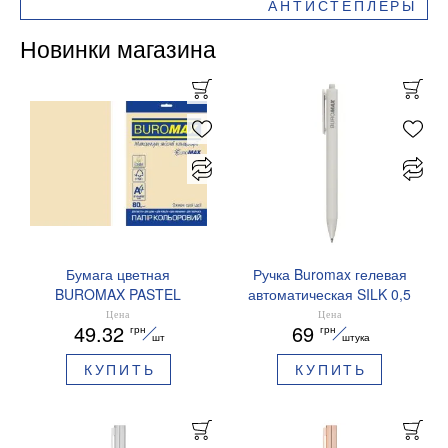
АНТИСТЕПЛЕРЫ
Новинки магазина
Бумага цветная
Ручка Buromax гелевая
BUROMAX PASTEL
автоматическая SILK 0,5
EUROMAX 20 арк А4 80 г/
мм синие чернила
Цена
Цена
49.32
69
грн
грн
мс BM.2721220E-08
BM.83100
шт
штука
КУПИТЬ
КУПИТЬ