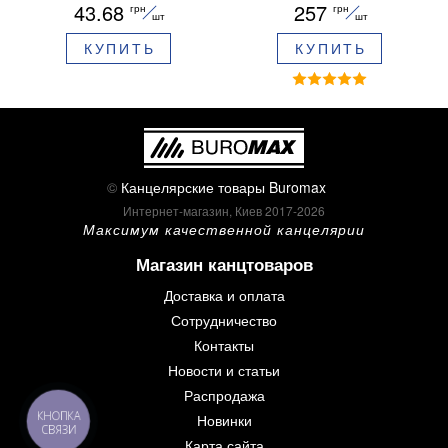
43.68
257
грн
грн
ароматизированный грипп
шт
шт
синие чернила в блистере
КУПИТЬ
КУПИТЬ
BM.8379-02
©
Канцелярские товары Buromax
Интернет-магазин, Киев 2017-2026
Максимум качественной канцелярии
Магазин канцтоваров
Доставка и оплата
Сотрудничество
Контакты
Новости и статьи
Распродажа
КНОПКА
Новинки
СВЯЗИ
Карта сайта