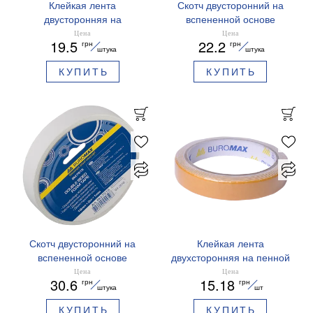
Клейкая лента
Скотч двусторонний на
двусторонняя на
вспененной основе
вспененной основе 12 мм
Buromax BM.7510
Цена
Цена
19.5
22.2
грн
грн
х 2 м Buromax BM.7511
штука
штука
КУПИТЬ
КУПИТЬ
Скотч двусторонний на
Клейкая лента
вспененной основе
двухсторонняя на пенной
Buromax BM.7515
основе 18мм х 2м
Цена
Цена
30.6
15.18
грн
грн
Buromax BM.7513
штука
шт
КУПИТЬ
КУПИТЬ