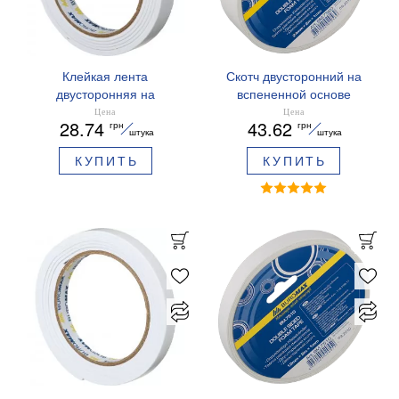
Клейкая лента
Скотч двусторонний на
двусторонняя на
вспененной основе
вспененной основе 18 мм
Buromax BM.7520
Цена
Цена
28.74
43.62
грн
грн
х2м /8 шт.Buromax
штука
штука
BM.7516
КУПИТЬ
КУПИТЬ