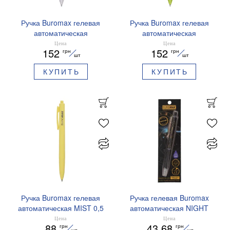
Ручка Buromax гелевая
Ручка Buromax гелевая
автоматическая
автоматическая
PRESTIGE SILVER 0,5 мм
PRESTIGE GOLD 0,5 мм
Цена
Цена
152
152
грн
грн
синие чернила BM.83102
синие чернила BM.83101
шт
шт
КУПИТЬ
КУПИТЬ
Ручка Buromax гелевая
Ручка гелевая Buromax
автоматическая MIST 0,5
автоматическая NIGHT
мм синие чернила
SKY ZODIAC 0.5 мм
Цена
Цена
88
43.68
грн
грн
BM.83103
ароматизированный грипп
шт
шт