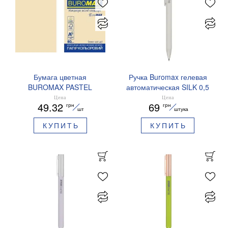
Бумага цветная
Ручка Buromax гелевая
BUROMAX PASTEL
автоматическая SILK 0,5
EUROMAX 20 арк А4 80 г/
мм синие чернила
Цена
Цена
49.32
69
грн
грн
мс BM.2721220E-08
BM.83100
шт
штука
КУПИТЬ
КУПИТЬ