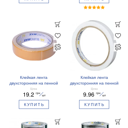
Клейкая лента
Клейкая лента
двухсторонняя на пенной
двухсторонняя на пенной
основе 24мм х 2м
основе 12мм*2м Buromax
Цена
Цена
19.2
9.96
грн
грн
Buromax BM.7514
BM.7512
шт
шт
КУПИТЬ
КУПИТЬ