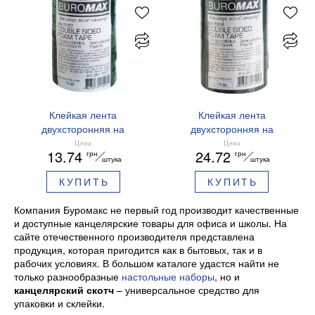
Клейкая лента
Клейкая лента
двухсторонняя на
двухсторонняя на
вспененной основе 12мм
вспененной основе 24мм
Цена
Цена
13.74
24.72
грн
грн
х 2м черная BUROMAX
х 2м черная BUROMAX
штука
штука
BM.7557
BM.7558
КУПИТЬ
КУПИТЬ
Компания Буромакс не первый год производит качественные
и доступные канцелярские товары для офиса и школы. На
сайте отечественного производителя представлена
продукция, которая пригодится как в бытовых, так и в
рабочих условиях. В большом каталоге удастся найти не
только разнообразные
настольные наборы
, но и
канцелярский скотч
– универсальное средство для
упаковки и склейки.