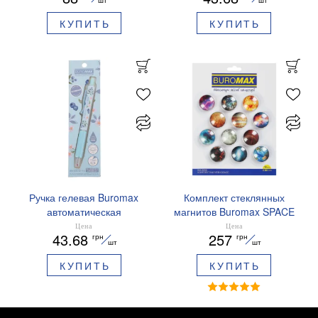
синие чернила BM.8379-
КУПИТЬ
КУПИТЬ
01
Ручка гелевая Buromax
Комплект стеклянных
автоматическая
магнитов Buromax SPACE
ARABESKI 0.5 мм
12 шт 30 мм BM.0048
Цена
Цена
43.68
257
грн
грн
ароматизированный грипп
шт
шт
синие чернила в блистере
КУПИТЬ
КУПИТЬ
BM.8379-02