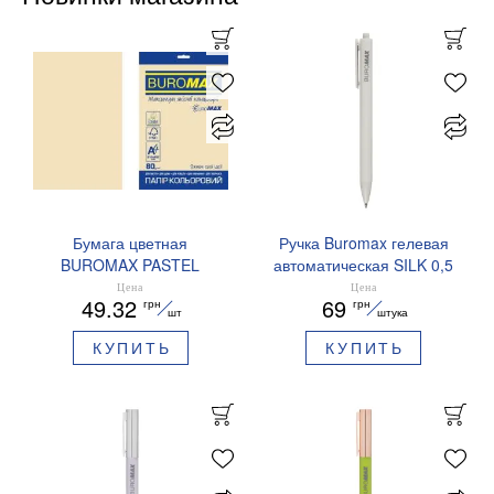
Бумага цветная
Ручка Buromax гелевая
BUROMAX PASTEL
автоматическая SILK 0,5
EUROMAX 20 арк А4 80 г/
мм синие чернила
Цена
Цена
49.32
69
грн
грн
мс BM.2721220E-08
BM.83100
шт
штука
КУПИТЬ
КУПИТЬ