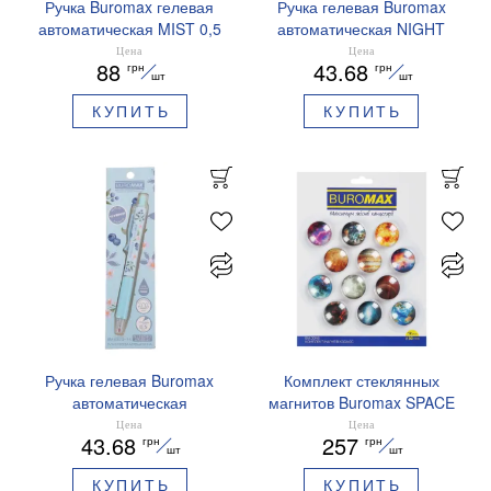
Ручка Buromax гелевая
Ручка гелевая Buromax
автоматическая MIST 0,5
автоматическая NIGHT
мм синие чернила
SKY ZODIAC 0.5 мм
Цена
Цена
88
43.68
грн
грн
BM.83103
ароматизированный грипп
шт
шт
синие чернила BM.8379-
КУПИТЬ
КУПИТЬ
01
Ручка гелевая Buromax
Комплект стеклянных
автоматическая
магнитов Buromax SPACE
ARABESKI 0.5 мм
12 шт 30 мм BM.0048
Цена
Цена
43.68
257
грн
грн
ароматизированный грипп
шт
шт
синие чернила в блистере
КУПИТЬ
КУПИТЬ
BM.8379-02