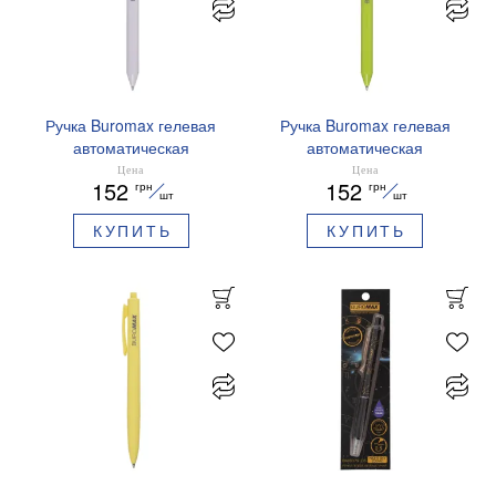
Ручка Buromax гелевая
Ручка Buromax гелевая
автоматическая
автоматическая
PRESTIGE SILVER 0,5 мм
PRESTIGE GOLD 0,5 мм
Цена
Цена
152
152
грн
грн
синие чернила BM.83102
синие чернила BM.83101
шт
шт
КУПИТЬ
КУПИТЬ