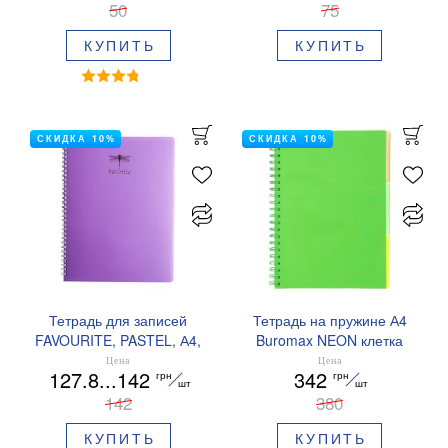
50
BM.24552151
75
КУПИТЬ
КУПИТЬ
СКИДКА 10%
СКИДКА 10%
Тетрадь для записей
Тетрадь на пружине А4
FAVOURITE, PASTEL, А4,
Buromax NEON клетка
80 л., клетка BUROMAX
120л с разделителями
Цена
Цена
127.8...142
342
грн
грн
BM.24452154
BM.24349911
шт
шт
142
380
КУПИТЬ
КУПИТЬ