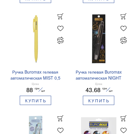
Ручка Buromax гелевая
Ручка гелевая Buromax
автоматическая MIST 0,5
автоматическая NIGHT
мм синие чернила
SKY ZODIAC 0.5 мм
Цена
Цена
88
43.68
грн
грн
BM.83103
ароматизированный грипп
шт
шт
синие чернила BM.8379-
КУПИТЬ
КУПИТЬ
01