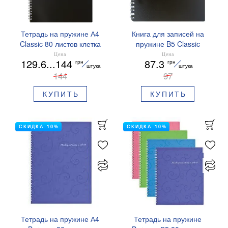
Тетрадь на пружине А4
Книга для записей на
Classic 80 листов клетка
пружине B5 Classic
Buromax BM.2446
Buromax BM.2419
Цена
Цена
129.6...144
87.3
грн
грн
штука
штука
144
97
КУПИТЬ
КУПИТЬ
СКИДКА 10%
СКИДКА 10%
Тетрадь на пружине А4
Тетрадь на пружине