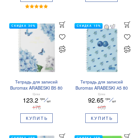
СКИДКА 30%
СКИДКА 15%
Тетрадь для записей
Тетрадь для записей
Buromax ARABESKI B5 80
Buromax ARABESKI А5 80
листов клетка BM.2586
листов клетка 4
Цена
Цена
123.2
92.65
грн
грн
разделителя BM.2587
шт
шт
176
109
КУПИТЬ
КУПИТЬ
СКИДКА 15%
СКИДКА 15%