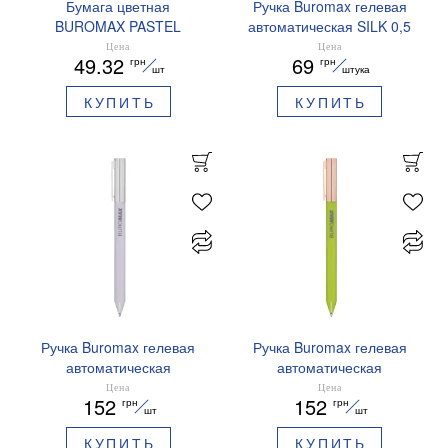
Бумага цветная
Ручка Buromax гелевая
BUROMAX PASTEL
автоматическая SILK 0,5
EUROMAX 20 арк А4 80 г/
мм синие чернила
Цена
Цена
49.32
69
грн
грн
мс BM.2721220E-08
BM.83100
шт
штука
КУПИТЬ
КУПИТЬ
Ручка Buromax гелевая
Ручка Buromax гелевая
автоматическая
автоматическая
PRESTIGE SILVER 0,5 мм
PRESTIGE GOLD 0,5 мм
Цена
Цена
152
152
грн
грн
синие чернила BM.83102
синие чернила BM.83101
шт
шт
КУПИТЬ
КУПИТЬ