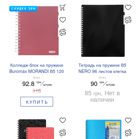
СКИДКА 20%
Колледж-блок на пружине
Тетрадь на пружине В5
Buromax MORANDI В5 120
NERO 96 листов клетка
л клетка BM.24155911
пластиковая обложка
Цена
Цена
92.8
90
грн
грн
Buromax BM.2463-01
штука
штука
116
85
, Нет в
грн
наличии
КУПИТЬ