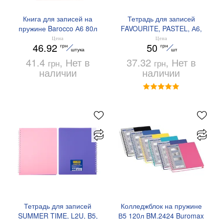
Книга для записей на
Тетрадь для записей
пружине Barocco А6 80л
FAVOURITE, PASTEL, А6,
клетка пластиковая
80 л., клетка, пластиковая
Цена
Цена
46.92
50
грн
грн
обложка BM.2589 Buromax
обложка BUROMAX
штука
шт
BM.24652154
41.4
, Нет в
37.32
, Нет в
грн
грн
наличии
наличии
Тетрадь для записей
Колледжблок на пружине
SUMMER TIME, L2U, B5,
В5 120л BM.2424 Buromax