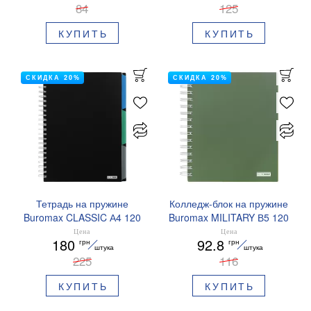
84
125
КУПИТЬ
КУПИТЬ
СКИДКА 20%
СКИДКА 20%
Тетрадь на пружине
Колледж-блок на пружине
Buromax CLASSIC А4 120
Buromax MILITARY В5 120
л клетка BM.24345911
л клетка зеленый
Цена
Цена
180
92.8
грн
грн
BM.24155912-16
штука
штука
225
116
КУПИТЬ
КУПИТЬ