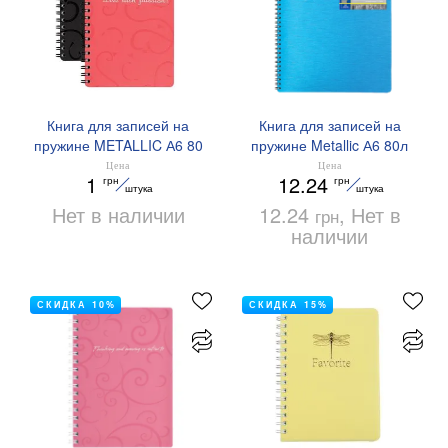
Книга для записей на
Книга для записей на
пружине METALLIC А6 80
пружине Metallic А6 80л
л клетка пластиковая
клетка пластиковая
Цена
Цена
1
12.24
грн
грн
обложка BM.2589 Buromax
обложка BM.2589
штука
штука
Нет в наличии
12.24
, Нет в
грн
наличии
СКИДКА 10%
СКИДКА 15%