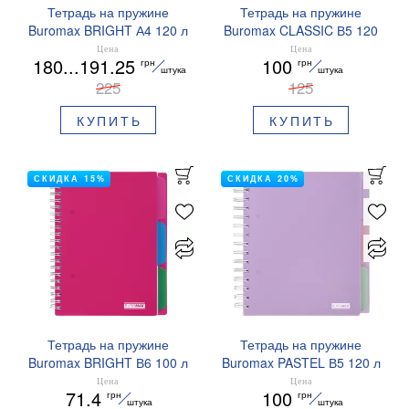
Тетрадь на пружине
Тетрадь на пружине
Buromax BRIGHT А4 120 л
Buromax CLASSIC В5 120
клетка BM.24345912
л клетка BM.24355911
Цена
Цена
180...191.25
100
грн
грн
штука
штука
225
125
КУПИТЬ
КУПИТЬ
СКИДКА 15%
СКИДКА 20%
Тетрадь на пружине
Тетрадь на пружине
Buromax BRIGHT В6 100 л
Buromax PASTEL В5 120 л
клетка BM.24365912
клетка BM.24355912
Цена
Цена
71.4
100
грн
грн
штука
штука