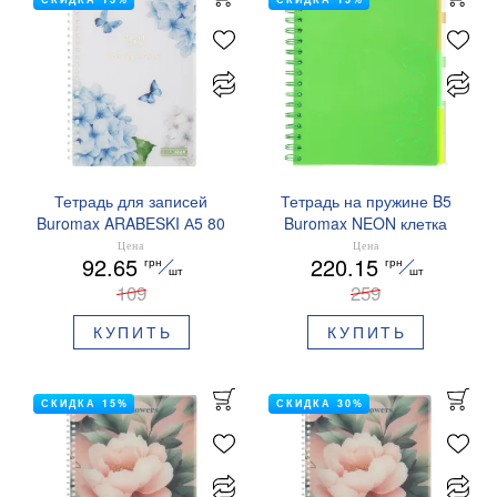
Тетрадь для записей
Тетрадь на пружине B5
Buromax ARABESKI А5 80
Buromax NEON клетка
листов клетка BM.2587
120л с разделителями
Цена
Цена
92.65
220.15
грн
грн
BM.24359911
шт
шт
109
259
КУПИТЬ
КУПИТЬ
СКИДКА 15%
СКИДКА 30%