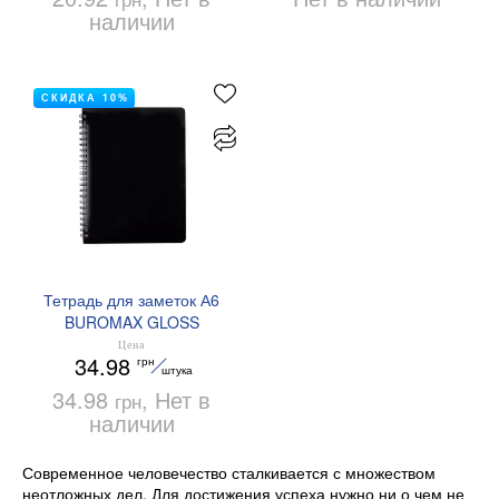
наличии
СКИДКА 10%
Тетрадь для заметок А6
BUROMAX GLOSS
BM.24652151 80 листов в
Цена
34.98
грн
клетку
штука
34.98
, Нет в
грн
наличии
Современное человечество сталкивается с множеством
неотложных дел. Для достижения успеха нужно ни о чем не