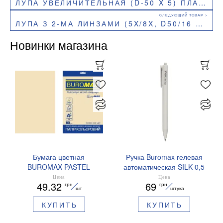
ЛУПА УВЕЛИЧИТЕЛЬНАЯ (D-50 X 5) ПЛАСТИК BUROMAX BM.4301
ЛУПА З 2-МА ЛИНЗАМИ (5X/8X, D50/16 ММ), ПЛАСТИК BUROMAX BM.4307
Новинки магазина
Бумага цветная
Ручка Buromax гелевая
BUROMAX PASTEL
автоматическая SILK 0,5
EUROMAX 20 арк А4 80 г/
мм синие чернила
Цена
Цена
49.32
69
грн
грн
мс BM.2721220E-08
BM.83100
шт
штука
КУПИТЬ
КУПИТЬ