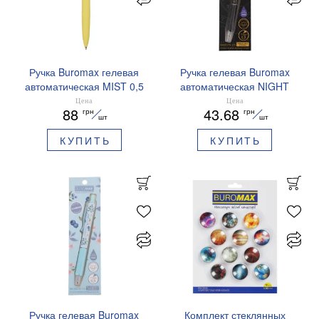
Ручка Buromax гелевая
Ручка гелевая Buromax
автоматическая MIST 0,5
автоматическая NIGHT
мм синие чернила
SKY ZODIAC 0.5 мм
Цена
Цена
88
43.68
грн
грн
BM.83103
ароматизированный грипп
шт
шт
синие чернила BM.8379-
КУПИТЬ
КУПИТЬ
01
Ручка гелевая Buromax
Комплект стеклянных