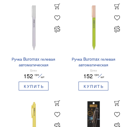
Ручка Buromax гелевая
Ручка Buromax гелевая
автоматическая
автоматическая
PRESTIGE SILVER 0,5 мм
PRESTIGE GOLD 0,5 мм
Цена
Цена
152
152
грн
грн
синие чернила BM.83102
синие чернила BM.83101
шт
шт
КУПИТЬ
КУПИТЬ