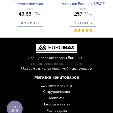
автоматическая
магнитов Buromax SPACE
ARABESKI 0.5 мм
12 шт 30 мм BM.0048
Цена
Цена
43.68
257
грн
грн
ароматизированный грипп
шт
шт
синие чернила в блистере
КУПИТЬ
КУПИТЬ
BM.8379-02
©
Канцелярские товары Buromax
Интернет-магазин, Киев 2017-2026
Максимум качественной канцелярии
Магазин канцтоваров
Доставка и оплата
Сотрудничество
Контакты
Новости и статьи
КНОПКА
Распродажа
СВЯЗИ