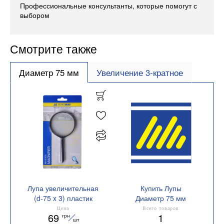
Профессиональные консультанты, которые помогут с
выбором
Смотрите также
Диаметр 75 мм
Увеличение 3-кратное
Лупа увеличительная
Купить Лупы
(d-75 x 3) пластик
Диаметр 75 мм
Buromax BM.4303
Цена
Всего товаров
69
1
грн
шт