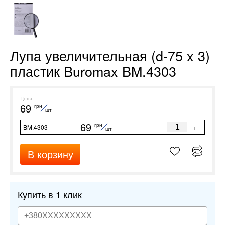
Лупа увеличительная (d-75 x 3)
пластик Buromax BM.4303
Цена
69
грн
шт
69
грн
-
+
BM.4303
шт
В корзину
Купить в 1 клик