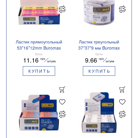
Ластик прямоугольный
Ластик треугольный
53*16*12mm Buromax
37*37*9 мм Buromax
BM.1115
BM.1111
Цена
Цена
11.16
9.66
грн
грн
штука
штука
КУПИТЬ
КУПИТЬ