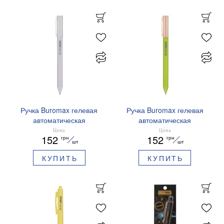
Ручка Buromax гелевая
Ручка Buromax гелевая
автоматическая
автоматическая
PRESTIGE SILVER 0,5 мм
PRESTIGE GOLD 0,5 мм
Цена
Цена
152
152
грн
грн
синие чернила BM.83102
синие чернила BM.83101
шт
шт
КУПИТЬ
КУПИТЬ