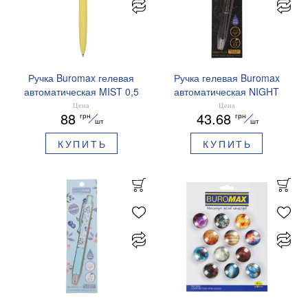
Ручка Buromax гелевая
Ручка гелевая Buromax
автоматическая MIST 0,5
автоматическая NIGHT
мм синие чернила
SKY ZODIAC 0.5 мм
Цена
Цена
88
43.68
грн
грн
BM.83103
ароматизированный грипп
шт
шт
синие чернила BM.8379-
КУПИТЬ
КУПИТЬ
01