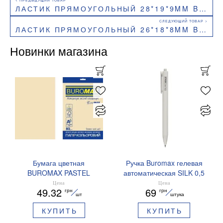
ЛАСТИК ПРЯМОУГОЛЬНЫЙ 28*19*9MM BUROMAX BM.1114
ЛАСТИК ПРЯМОУГОЛЬНЫЙ 26*18*8MM BUROMAX BM.1116
Новинки магазина
Бумага цветная
Ручка Buromax гелевая
BUROMAX PASTEL
автоматическая SILK 0,5
EUROMAX 20 арк А4 80 г/
мм синие чернила
Цена
Цена
49.32
69
грн
грн
мс BM.2721220E-08
BM.83100
шт
штука
КУПИТЬ
КУПИТЬ