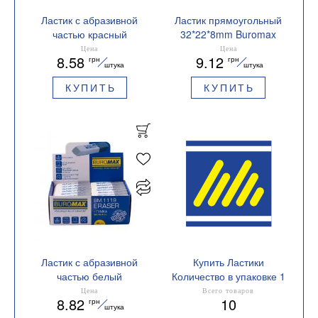
Ластик с абразивной
Ластик прямоугольный
частью красный
32*22*8mm Buromax
58*14*8mm Buromax
BM.1117
Цена
Цена
8.58
9.12
грн
грн
BM.1121
штука
штука
КУПИТЬ
КУПИТЬ
Ластик с абразивной
Купить Ластики
частью белый
Количество в упаковке 1
55*14*8mm Buromax
Цена
Всего товаров
8.82
10
грн
BM.1119
штука