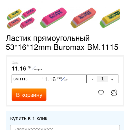
Ластик прямоугольный
53*16*12mm Buromax BM.1115
Цена
11.16
грн
штука
11.16
грн
-
+
BM.1115
шт
В корзину
Купить в 1 клик