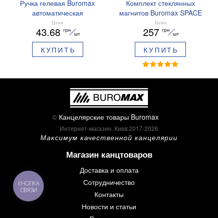
Ручка гелевая Buromax
Комплект стеклянных
автоматическая
магнитов Buromax SPACE
ARABESKI 0.5 мм
12 шт 30 мм BM.0048
Цена
Цена
43.68
257
грн
грн
ароматизированный грипп
шт
шт
синие чернила в блистере
КУПИТЬ
КУПИТЬ
BM.8379-02
©
Канцелярские товары Buromax
Интернет-магазин, Киев 2017-2026
Максимум качественной канцелярии
Магазин канцтоваров
Доставка и оплата
Сотрудничество
КНОПКА
СВЯЗИ
Контакты
Новости и статьи