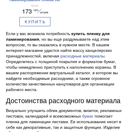
Buromax 111-154 мм 100
Цена
173
грн
шт. BM.7773
штука
КУПИТЬ
Если у вас возникла потребность
купить пленку для
ламинирования
, но вы еще раздумываете над этим
вопросом, то вы оказались в нужном месте. В нашем
интернет-магазине удастся найти массу канцелярских
принадлежностей, включая
расходные материалы
.
Определитесь с толщиной покрытия и форматом бумаг,
чтобы немедленно приступить к наполнению корзины. В
вашем распоряжении виртуальный каталог, в котором вы
найдете необходимые расходники, а также огромное
количество качественных канцтоваров для организации
рабочего места.
Достоинства расходного материала
Визуально улучшить облик документов, визиток, рекламных
листовок, календарей и всевозможных
бумаг
помогает
пленка для ламинации листами. Ее использование несет в
себе как декоративные, так и защитные функции. Изделие