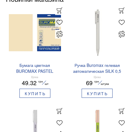
Бумага цветная
Ручка Buromax гелевая
BUROMAX PASTEL
автоматическая SILK 0,5
EUROMAX 20 арк А4 80 г/
мм синие чернила
Цена
Цена
49.32
69
грн
грн
мс BM.2721220E-08
BM.83100
шт
штука
КУПИТЬ
КУПИТЬ