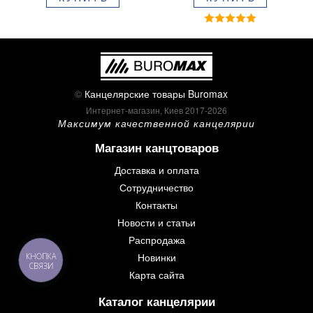
BM.8379-02
©
Канцелярские товары Buromax
Интернет-магазин, Киев 2017-2026
Максимум качественной канцелярии
Магазин канцтоваров
Доставка и оплата
Сотрудничество
Контакты
Новости и статьи
Распродажа
Новинки
КНОПКА
СВЯЗИ
Карта сайта
Каталог канцелярии