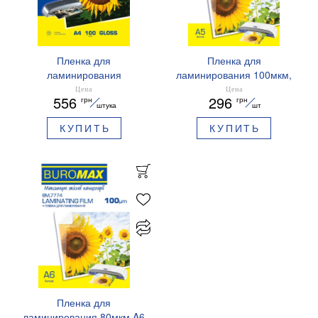
Пленка для
Пленка для
ламинирования
ламинирования 100мкм,
BUROMAX 100мкм A4
A5 (154х216мм), 100 штук,
Цена
Цена
556
296
грн
грн
216-303 мм BM.7724
BUROMAX BM.7754
штука
шт
КУПИТЬ
КУПИТЬ
Пленка для
ламинирования 80мкм A6