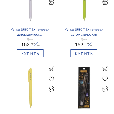
Ручка Buromax гелевая
Ручка Buromax гелевая
автоматическая
автоматическая
PRESTIGE SILVER 0,5 мм
PRESTIGE GOLD 0,5 мм
Цена
Цена
152
152
грн
грн
синие чернила BM.83102
синие чернила BM.83101
шт
шт
КУПИТЬ
КУПИТЬ