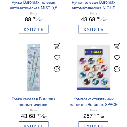
Ручка Buromax гелевая
Ручка гелевая Buromax
автоматическая MIST 0,5
автоматическая NIGHT
мм синие чернила
SKY ZODIAC 0.5 мм
Цена
Цена
88
43.68
грн
грн
BM.83103
ароматизированный грипп
шт
шт
синие чернила BM.8379-
КУПИТЬ
КУПИТЬ
01
Ручка гелевая Buromax
Комплект стеклянных
автоматическая
магнитов Buromax SPACE
ARABESKI 0.5 мм
12 шт 30 мм BM.0048
Цена
Цена
43.68
257
грн
грн
ароматизированный грипп
шт
шт
синие чернила в блистере
КУПИТЬ
КУПИТЬ