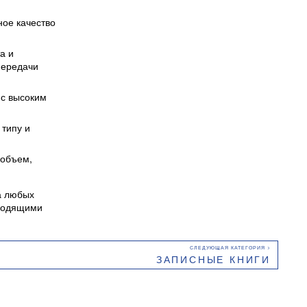
ное качество
а и
передачи
 с высоким
 типу и
 объем,
а любых
дходящими
ЗАПИСНЫЕ КНИГИ