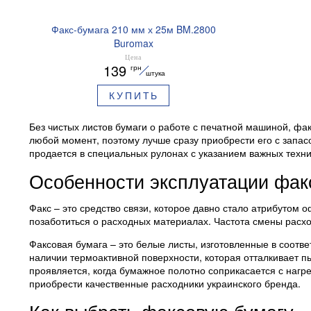
Факс-бумага 210 мм х 25м BM.2800
Buromax
Цена
139
грн
штука
КУПИТЬ
Без чистых листов бумаги о работе с печатной машиной, фа
любой момент, поэтому лучше сразу приобрести его с запас
продается в специальных рулонах с указанием важных техни
Особенности эксплуатации фак
Факс – это средство связи, которое давно стало атрибутом
позаботиться о расходных материалах. Частота смены расхо
Факсовая бумага – это белые листы, изготовленные в соотв
наличии термоактивной поверхности, которая отталкивает пы
проявляется, когда бумажное полотно соприкасается с нагр
приобрести качественные расходники украинского бренда.