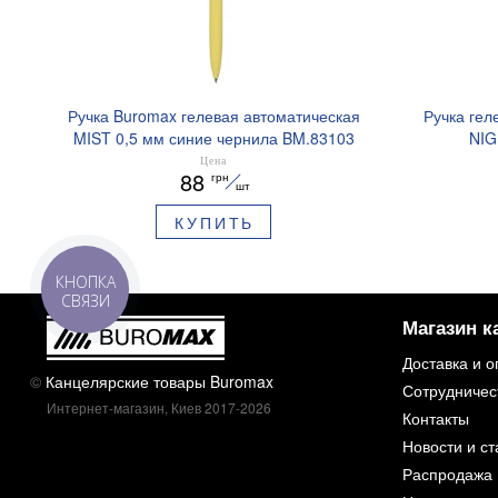
Ручка Buromax гелевая автоматическая
Ручка гел
MIST 0,5 мм синие чернила BM.83103
NIG
ароматизи
Цена
88
грн
шт
КУПИТЬ
КНОПКА
СВЯЗИ
Магазин к
Доставка и о
©
Канцелярские товары Buromax
Сотрудничес
Интернет-магазин, Киев 2017-2026
Контакты
Новости и ст
Распродажа