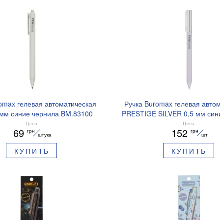
omax гелевая автоматическая
Ручка Buromax гелевая авто
 мм синие чернила BM.83100
PRESTIGE SILVER 0,5 мм син
BM.83102
Цена
Цена
69
152
грн
грн
штука
шт
КУПИТЬ
КУПИТЬ