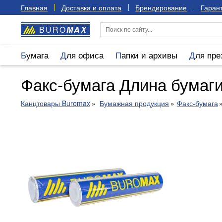
Главная
Доставка и оплата
Брендирование
Гарант
BURO
MAX
Бумага
Для офиса
Папки и архивы
Для пр
Факс-бумага Длина бумаги
Канцтовары Buromax
Бумажная продукция
Факс-бумага