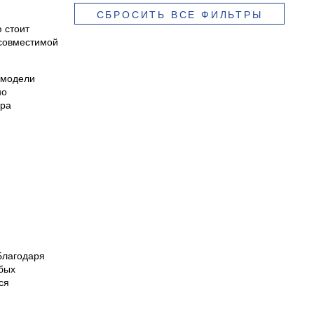
СБРОСИТЬ ВСЕ ФИЛЬТРЫ
 стоит
 совместимой
 модели
но
ора
Благодаря
бых
ся