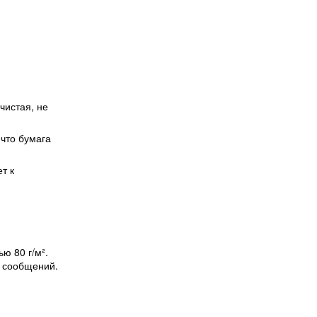
чистая, не
 что бумага
т к
ю 80 г/м².
х сообщений.