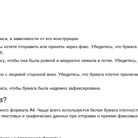
са, в зависимости от его конструкции.
ы хотите отправить или принять через факс. Убедитесь, что бумага 
).
, чтобы она была ровной и аккуратно лежала в лотке. Убедитесь,
о с лицевой стороной вниз. Убедитесь, что бумага плотно прилегае
акса, чтобы бумага была надежно зафиксирована.
в?
ого формата A4. Чаще всего используется белая бумага плотность
у текстовых и графических данных при отправке и приеме факсовы
мание на следующие факторы: