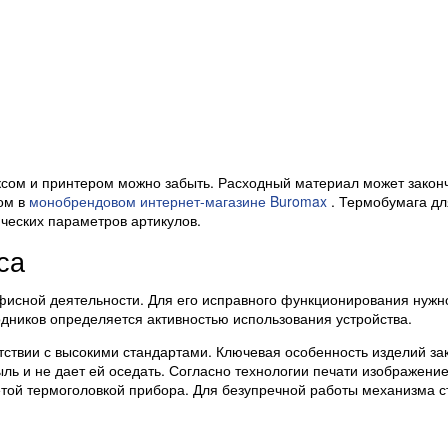
ксом и принтером можно забыть. Расходный материал может законч
ом в
монобрендовом интернет-магазине Buromax
. Термобумага д
ческих параметров артикулов.
са
 офисной деятельности. Для его исправного функционирования нужн
дников определяется активностью использования устройства.
етствии с высокими стандартами. Ключевая особенность изделий за
ль и не дает ей оседать. Согласно технологии печати изображение
етой термоголовкой прибора. Для безупречной работы механизма с