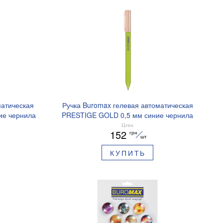
матическая
Ручка Buromax гелевая автоматическая
ие чернила
PRESTIGE GOLD 0,5 мм синие чернила
BM.83101
Цена
152
грн
шт
КУПИТЬ