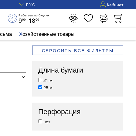
Кабинет
РУС
Работаем по будням
9
-18
00
00
исьма
Хозяйственные товары
СБРОСИТЬ ВСЕ ФИЛЬТРЫ
Длина бумаги
21 м
25 м
Перфорация
нет