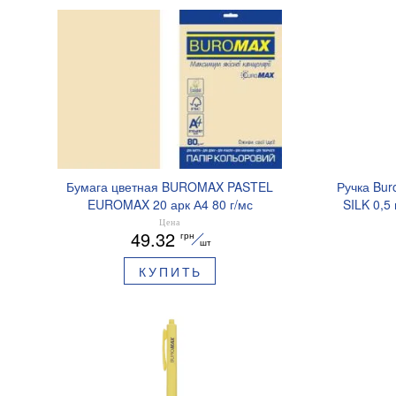
Бумага цветная BUROMAX PASTEL
Ручка Bur
EUROMAX 20 арк А4 80 г/мс
SILK 0,5
BM.2721220E-08
Цена
49.32
грн
шт
КУПИТЬ