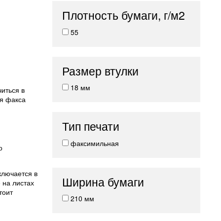
Плотность бумаги, г/м2
55
Размер втулки
18 мм
иться в
ля факса
Тип печати
факсимильная
о
ключается в
Ширина бумаги
 на листах
тоит
210 мм