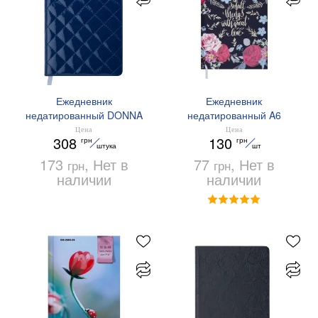
Ежедневник
Ежедневник
недатированный DONNA
недатированный A6
A6 Buromax BM.2616
FATTORE Buromax
Цена
Цена
308
130
грн
грн
BM.2619
штука
шт
173
, Нет в
77
, Нет в
грн
грн
наличии
наличии