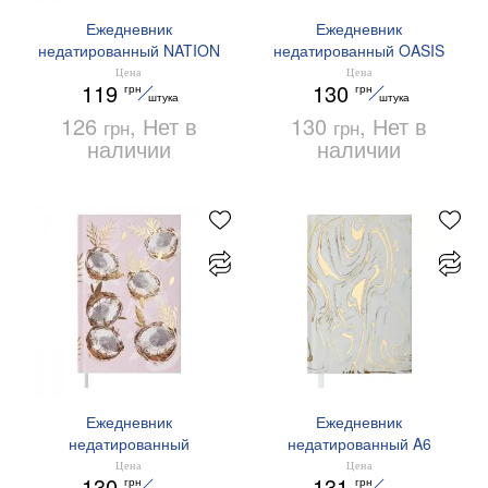
Ежедневник
Ежедневник
недатированный NATION
недатированный OASIS
A6 BUROMAX BM.2625
A6 BUROMAX BM.2629
Цена
Цена
119
130
грн
грн
штука
штука
126
, Нет в
130
, Нет в
грн
грн
наличии
наличии
Ежедневник
Ежедневник
недатированный
недатированный A6
PARADISE A6 Buromax
Buromax MIRACLE
Цена
Цена
130
131
грн
грн
BM.2626
BM.2626-12 белый