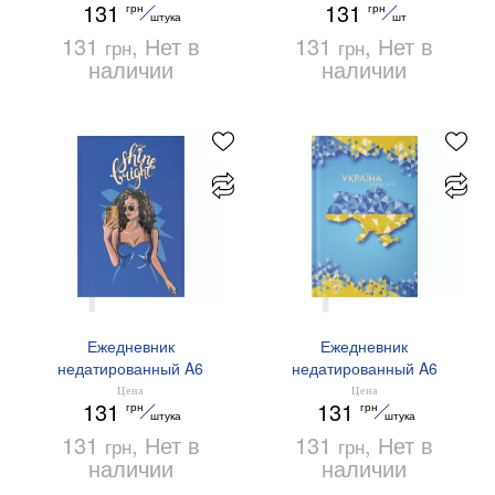
131
131
грн
грн
BM.2628-07 фиолетовый
02 синий
штука
шт
131
, Нет в
131
, Нет в
грн
грн
наличии
наличии
Ежедневник
Ежедневник
недатированный A6
недатированный A6
Buromax WOMEN
Buromax UKRAINE
Цена
Цена
131
131
грн
грн
BM.2620-02 синий
BM.2609-30 светло-синий
штука
штука
131
, Нет в
131
, Нет в
грн
грн
наличии
наличии