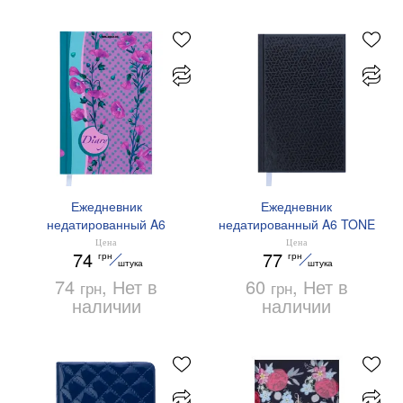
Ежедневник
Ежедневник
недатированный A6
недатированный A6 TONE
CELINE Buromax BM.2602
Buromax BM.2600
Цена
Цена
74
77
грн
грн
штука
штука
74
, Нет в
60
, Нет в
грн
грн
наличии
наличии