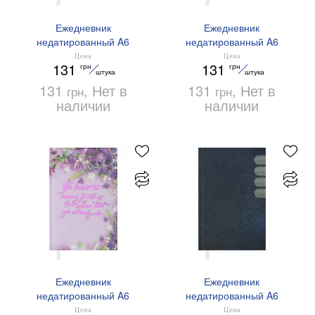
Ежедневник
Ежедневник
недатированный A6
недатированный A6
Buromax MAGIС BM.2622-
Buromax NEXT BM.2608-
Цена
Цена
131
131
грн
грн
14 голубой
25 коричневый
штука
штука
131
, Нет в
131
, Нет в
грн
грн
наличии
наличии
Ежедневник
Ежедневник
недатированный A6
недатированный A6
Buromax PRETTY
Buromax INDEX BM.2620-
Цена
Цена