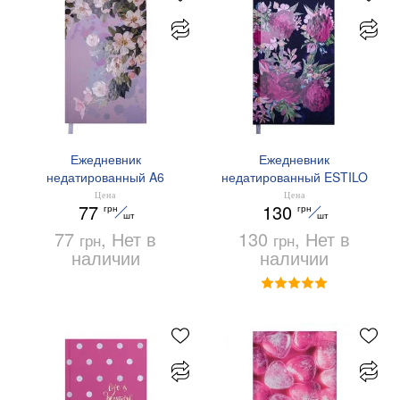
Ежедневник
Ежедневник
недатированный A6
недатированный ESTILO
FILLING Buromax
A6 Buromax BM.2620
Цена
Цена
77
130
грн
грн
BM.2621-12
шт
шт
77
, Нет в
130
, Нет в
грн
грн
наличии
наличии