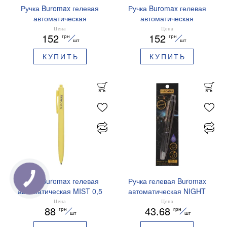
Ручка Buromax гелевая
Ручка Buromax гелевая
автоматическая
автоматическая
PRESTIGE SILVER 0,5 мм
PRESTIGE GOLD 0,5 мм
Цена
Цена
152
152
грн
грн
синие чернила BM.83102
синие чернила BM.83101
шт
шт
КУПИТЬ
КУПИТЬ
Ручка Buromax гелевая
Ручка гелевая Buromax
автоматическая MIST 0,5
автоматическая NIGHT
мм синие чернила
SKY ZODIAC 0.5 мм
Цена
Цена
88
43.68
грн
грн
BM.83103
ароматизированный грипп
шт
шт
синие чернила BM.8379-