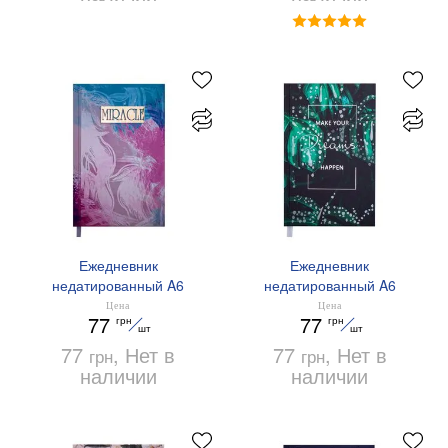
Ежедневник
Ежедневник
недатированный A6
недатированный A6
MIRACLE Buromax
MAGIC Buromax BM.2610-
Цена
Цена
77
77
грн
грн
BM.2623-07
04
шт
шт
77
, Нет в
77
, Нет в
грн
грн
наличии
наличии