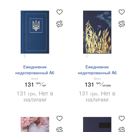
Ежедневник
Ежедневник
недатированный A6
недатированный A6
Buromax NATION
Buromax ONLY BM.2627
Цена
Цена
131
131
грн
грн
BM.2618-02 синий
шт
штука
131
, Нет в
131
, Нет в
грн
грн
наличии
наличии