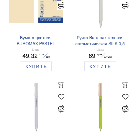
Бумага цветная
Ручка Buromax гелевая
BUROMAX PASTEL
автоматическая SILK 0,5
EUROMAX 20 арк А4 80 г/
мм синие чернила
Цена
Цена
49.32
69
грн
грн
мс BM.2721220E-08
BM.83100
шт
штука
КУПИТЬ
КУПИТЬ