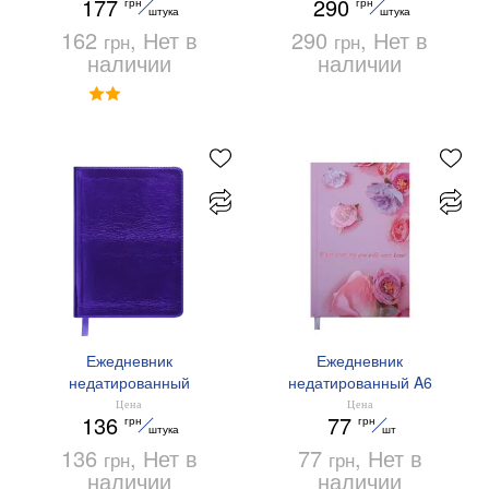
177
290
грн
грн
Buromax
штука
штука
162
, Нет в
290
, Нет в
грн
грн
наличии
наличии
Ежедневник
Ежедневник
недатированный
недатированный A6
METALLIC A6 BM.2613
SPOLETO Buromax
Цена
Цена
136
77
грн
грн
Buromax
BM.2607-10
штука
шт
136
, Нет в
77
, Нет в
грн
грн
наличии
наличии