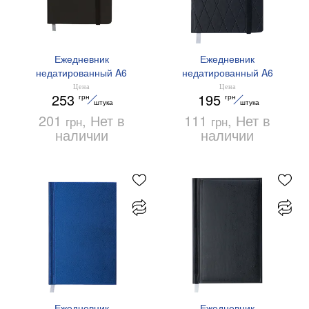
Ежедневник
Ежедневник
недатированный A6
недатированный A6
TOUCH ME Buromax
CASTELLO Buromax
Цена
Цена
253
195
грн
грн
BM.2614
BM.2611
штука
штука
201
, Нет в
111
, Нет в
грн
грн
наличии
наличии
Ежедневник
Ежедневник