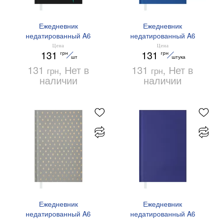
Ежедневник
Ежедневник
недатированный A6
недатированный A6
Buromax WAVE BM.2610-
Buromax FREE BM.2601-
Цена
Цена
131
131
грн
грн
06 бирюзовый
02 синий
шт
штука
131
, Нет в
131
, Нет в
грн
грн
наличии
наличии
Ежедневник
Ежедневник
недатированный A6
недатированный A6