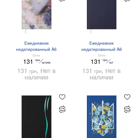
Ежедневник
Ежедневник
недатированный A6
недатированный A6
Buromax ROMANTIC
Buromax MANLY BM.2615-
Цена
Цена
131
131
грн
грн
BM.2624-26 сиреневый
02 синий
штука
шт
131
, Нет в
131
, Нет в
грн
грн
наличии
наличии