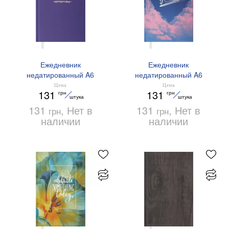
Ежедневник
Ежедневник
недатированный A6
недатированный A6
Buromax MOTIVETION
Buromax POSH BM.2621-
Цена
Цена
131
131
грн
грн
BM.2619-39 лавандовый
10 розовый
штука
штука
131
, Нет в
131
, Нет в
грн
грн
наличии
наличии