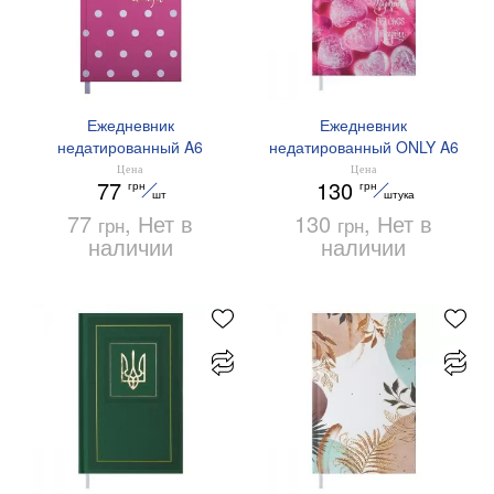
Ежедневник
Ежедневник
недатированный A6
недатированный ONLY A6
ELEGANT Buromax
Buromax BM.2628
Цена
Цена
77
130
грн
грн
BM.2622-10
шт
штука
77
, Нет в
130
, Нет в
грн
грн
наличии
наличии