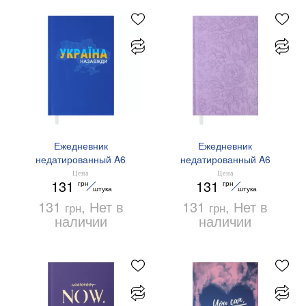
Ежедневник
Ежедневник
недатированный A6
недатированный A6
Buromax PATRIOT
Buromax VINTAGE
Цена
Цена
131
131
грн
грн
BM.2602-02 синий
BM.2613-26 сиреневый
штука
штука
131
, Нет в
131
, Нет в
грн
грн
наличии
наличии