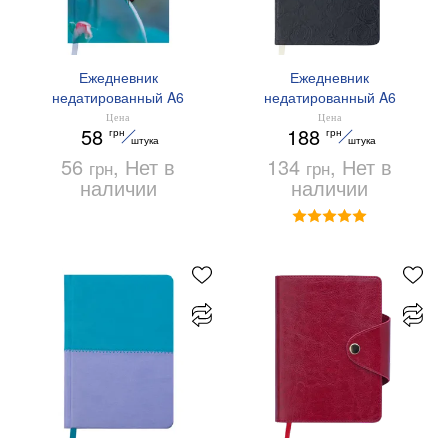
Ежедневник
Ежедневник
недатированный A6
недатированный A6
GRACE Buromax BM.2603
FLEUR Buromax BM.2617
Цена
Цена
58
188
грн
грн
штука
штука
56
, Нет в
134
, Нет в
грн
грн
наличии
наличии