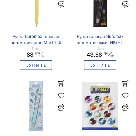
Ручка Buromax гелевая
Ручка гелевая Buromax
автоматическая MIST 0,5
автоматическая NIGHT
мм синие чернила
SKY ZODIAC 0.5 мм
Цена
Цена
88
43.68
грн
грн
BM.83103
ароматизированный грипп
шт
шт
синие чернила BM.8379-
КУПИТЬ
КУПИТЬ
01