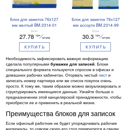
Блок для заметок 76x127
Блок для заметок 76х127
мм желтый BM.2314-01
мм ассорти BM.2314-99
Buromax
Buromax
Цена
Цена
27.78
30.3
грн
грн
штука
штука
КУПИТЬ
КУПИТЬ
Необходимость зафиксировать важную информацию
сделала популярными
бумажки для записей
. Блоки
специального формата пользуются спросом в офисах и
домашних рабочих кабинетах. Оторвать чистый
лист
и
записать номер партнера или же список покупок очень
просто. К тому же, таким образом можно визуализировать и
структурировать имеющиеся данные. Узнайте больше о
предназначении этой канцелярской принадлежности, чтобы
приобрести ее и применить в реальной жизни.
Преимущества блоков для записок
Если офисный работник не будет упорядочивать рабочие
материалы, то совсем скоро его стол превратится в свалку