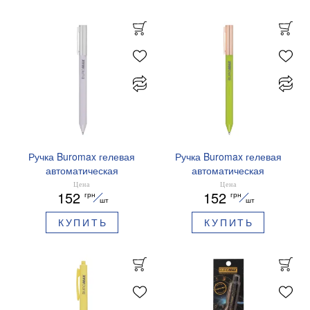
Ручка Buromax гелевая
Ручка Buromax гелевая
автоматическая
автоматическая
PRESTIGE SILVER 0,5 мм
PRESTIGE GOLD 0,5 мм
Цена
Цена
152
152
грн
грн
синие чернила BM.83102
синие чернила BM.83101
шт
шт
КУПИТЬ
КУПИТЬ