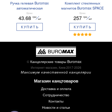
Ручка гелевая Buromax
Комплект стеклянных
автоматическая
магнитов Buromax SPACE
ARABESKI 0.5 мм
12 шт 30 мм BM.0048
Цена
Цена
43.68
257
грн
грн
ароматизированный грипп
шт
шт
синие чернила в блистере
КУПИТЬ
КУПИТЬ
BM.8379-02
©
Канцелярские товары Buromax
Интернет-магазин, Киев 2017-2026
Максимум качественной канцелярии
Магазин канцтоваров
Доставка и оплата
Сотрудничество
Контакты
Новости и статьи