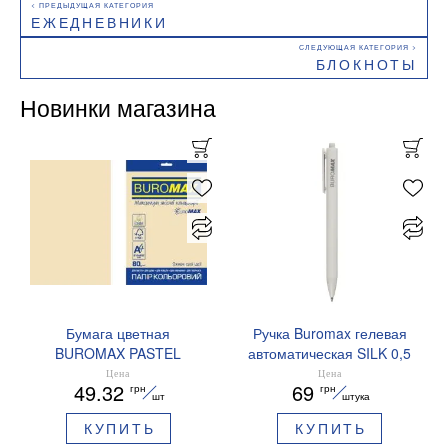
ЕЖЕДНЕВНИКИ
БЛОКНОТЫ
Новинки магазина
Бумага цветная
Ручка Buromax гелевая
BUROMAX PASTEL
автоматическая SILK 0,5
EUROMAX 20 арк А4 80 г/
мм синие чернила
Цена
Цена
49.32
69
грн
грн
мс BM.2721220E-08
BM.83100
шт
штука
КУПИТЬ
КУПИТЬ