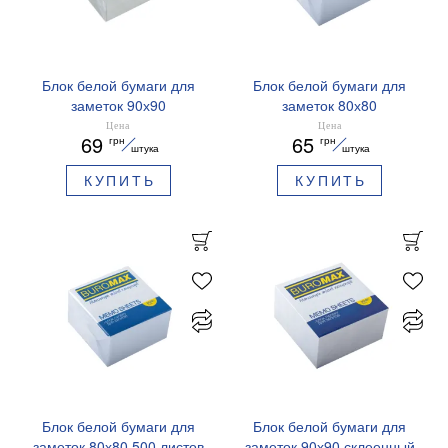
Блок белой бумаги для
Блок белой бумаги для
заметок 90х90
заметок 80х80
несклеенный Buromax
несклеенный BM.2205
Цена
Цена
69
65
грн
грн
BM.2215
Buromax
штука
штука
КУПИТЬ
КУПИТЬ
Блок белой бумаги для
Блок белой бумаги для
заметок 80х80 500 листов
заметок 90х90 склеенный