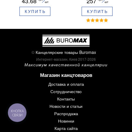
43.68
257
ароматизированный грипп
шт
шт
синие чернила в блистере
КУПИТЬ
КУПИТЬ
BM.8379-02
©
Канцелярские товары Buromax
Интернет-магазин, Киев 2017-2026
Максимум качественной канцелярии
Магазин канцтоваров
Доставка и оплата
Сотрудничество
Контакты
Новости и статьи
КНОПКА
Распродажа
СВЯЗИ
Новинки
Карта сайта