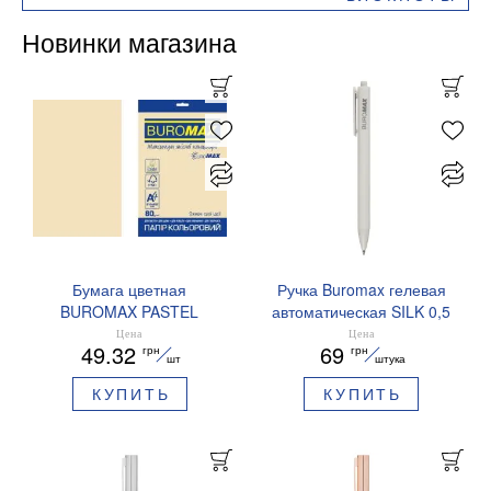
Новинки магазина
Бумага цветная
Ручка Buromax гелевая
BUROMAX PASTEL
автоматическая SILK 0,5
EUROMAX 20 арк А4 80 г/
мм синие чернила
Цена
Цена
49.32
69
грн
грн
мс BM.2721220E-08
BM.83100
шт
штука
КУПИТЬ
КУПИТЬ