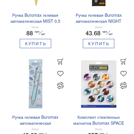
Ручка Buromax гелевая
Ручка гелевая Buromax
автоматическая MIST 0,5
автоматическая NIGHT
мм синие чернила
SKY ZODIAC 0.5 мм
Цена
Цена
88
43.68
грн
грн
BM.83103
ароматизированный грипп
шт
шт
синие чернила BM.8379-
КУПИТЬ
КУПИТЬ
01
Ручка гелевая Buromax
Комплект стеклянных
автоматическая
магнитов Buromax SPACE
ARABESKI 0.5 мм
12 шт 30 мм BM.0048
Цена
Цена
грн
грн