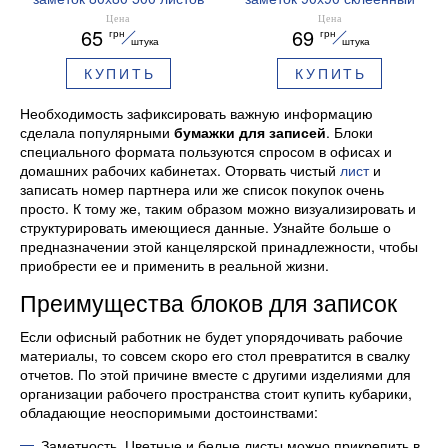
склеенный BM.2204
BM.2214 Buromax
Цена
Цена
65
69
грн
грн
Buromax
штука
штука
КУПИТЬ
КУПИТЬ
Необходимость зафиксировать важную информацию
сделала популярными
бумажки для записей
. Блоки
специального формата пользуются спросом в офисах и
домашних рабочих кабинетах. Оторвать чистый
лист
и
записать номер партнера или же список покупок очень
просто. К тому же, таким образом можно визуализировать и
структурировать имеющиеся данные. Узнайте больше о
предназначении этой канцелярской принадлежности, чтобы
приобрести ее и применить в реальной жизни.
Преимущества блоков для записок
Если офисный работник не будет упорядочивать рабочие
материалы, то совсем скоро его стол превратится в свалку
отчетов. По этой причине вместе с другими изделиями для
организации рабочего пространства стоит купить кубарики,
обладающие неоспоримыми достоинствами:
Заметность. Цветные и белые листы можно прикрепить в