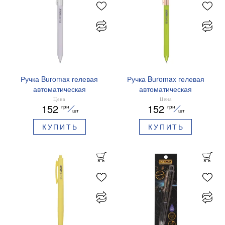
Ручка Buromax гелевая
Ручка Buromax гелевая
автоматическая
автоматическая
PRESTIGE SILVER 0,5 мм
PRESTIGE GOLD 0,5 мм
Цена
Цена
152
152
грн
грн
синие чернила BM.83102
синие чернила BM.83101
шт
шт
КУПИТЬ
КУПИТЬ